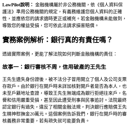
LawPilot說明：
金融機構屬於非公務機關，依《個人資料保
護法》準用公務機關的規定，有義務維護您個人資料的正確
性，並應依您的請求適時更正或補充。若金融機構未能做到，
導致您的權益受損，您可依此法請求損害賠償。
實務案例解析：銀行真的有責任嗎？
透過實際案例，更能了解法院如何判斷金融機構的責任：
故事一：銀行審核不周，信用破產的王先生
王先生遺失身份證後，被不法分子冒用開立了個人及公司支票
存款戶。由於銀行在開戶時未詳加核對開戶者是否為本人，也
未至戶籍地址查證，導致王先生無端成為銀行拒絕往來戶，名
譽和信用嚴重受損，甚至因此遭受刑事與民事追討。法院最終
認定銀行有過失，違反了相關金融法規，判決銀行應賠償王先
生精神慰撫金20萬元。這個案例告訴我們，銀行在開戶時的審
核義務非常重要，若有疏失就可能要負責。