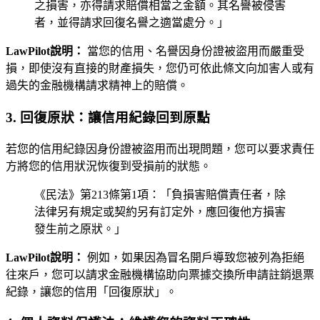
之損害，亦得請求賠償相當之金額。其名譽被侵害
者，並得請求回復名譽之適當處分。」
LawPilot說明：
當您的信用、名譽因身份證被盜用而嚴重受
損，即使沒有直接的財產損失，您仍可依此條文向加害人或有
過失的金融機構請求精神上的賠償。
3. 回復原狀：讓信用紀錄回到原點
若您的信用紀錄因身份證被盜用而出現問題，您可以要求責任
方將您的信用狀況恢復到受損前的狀態。
《民法》第213條第1項：「負損害賠償責任者，除
法律另有規定或契約另有訂定外，應回復他方損害
發生前之原狀。」
LawPilot說明：
例如，如果因為冒名開戶導致您被列為拒絕
往來戶，您可以請求金融機構協助向票據交換所申請註銷退票
紀錄，讓您的信用「回復原狀」。