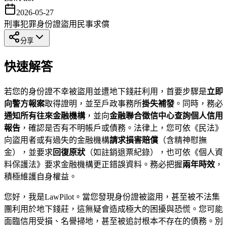
2026-05-27
刑事犯罪
身份證盜用
民事求償
分享
快速解答
若您的身份證不幸被盜用並遭地下錢莊利用，首要步驟是
立即
向警方報案
取得證明，並至戶政事務所
掛失補發
。同時，務必
通知所有往來金融機構
，並向
金融聯合徵信中心查詢個人信用
報告
，確認是否有不明帳戶或債務。法律上，您可依《民法》
向盜用者或有過失的金融機構
請求損害賠償
（含精神慰撫
金），並要求
回復原狀
（如註銷退票紀錄），也可依《個人資
料保護法》要求金融機構更正錯誤資料。務必把握
兩年時效
，
積極維護自身權益。
您好，我是LawPilot。當您發現身份證被盜用，甚至被不法集
團利用於地下錢莊，這無疑會造成極大的困擾與恐慌。您可能
面臨信用受損、名譽掃地，甚至被追討根本不存在的債務。別