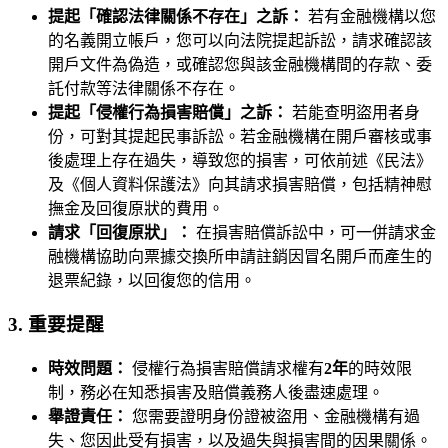
提起「確認法律關係不存在」之訴：
若有金融機構以您
的名義開立帳戶，您可以向法院提起訴訟，請求確認該
開戶文件為偽造，或確認您與該金融機構間的存款、委
託付款等法律關係不存在。
提起「侵權行為損害賠償」之訴：
若能查明盜用者身
份，可對其提起民事訴訟。若金融機構在開戶審核或事
後處理上存在過失，導致您的損害，可依前述《民法》
及《個人資料保護法》向其請求損害賠償，包括精神慰
撫金及回復原狀的費用。
請求「回復原狀」：
在損害賠償訴訟中，可一併請求金
融機構協助向票據交換所申請註銷因冒名開戶而產生的
退票紀錄，以回復您的信用。
3. 重要提醒
時效問題：
侵權行為損害賠償請求權有
2年
的時效限
制，務必在知悉損害及賠償義務人後盡速處理。
舉證責任：
您需要證明身份證被盜用、金融機構有過
失、您因此受有損害，以及過失與損害間的因果關係。