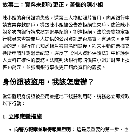
故事二：資料未即時更正，苦惱的陳小姐
陳小姐的身份證遺失後，遭第三人換貼照片冒用，向某銀行申
請支票存款開戶，導致陳小姐被公告為拒絕往來戶。儘管陳小
姐多次向銀行請求塗銷退票紀錄，卻遭拒絕。法院最終認定銀
行職員未查證開戶人提供的公司資訊是否屬實，有過失。更重
要的是，銀行在已知悉帳戶被冒名開設後，卻未主動向票據交
換所申請註銷退票紀錄，違反了《個人資料保護法》中維護個
人資料正確性的義務。法院判決銀行應賠償陳小姐非財產上損
害10萬元，並強調銀行事後更正錯誤資料的義務。
身份證被盜用，我該怎麼辦？
當您發現身份證被盜用並遭地下錢莊利用時，請務必立即採取
以下行動：
1. 立即應變措施
向警方報案並取得報案證明：
這是最重要的第一步，也