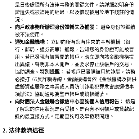
是日後處理所有法律事務的關鍵文件。請詳細說明身份
證遺失或被盜用的經過，以及懷疑被用於地下錢莊的情
況。
向戶政事務所辦理身份證掛失及補發：
避免身份證繼續
被不法使用。
通知金融機構：
立即向所有您有往來的金融機構（銀
行、郵局、證券商等）通報，告知您的身份證可能被冒
用。若已發現有被冒開的帳戶，應立即向該金融機構提
出異議，聲明非本人開戶，並要求停止該帳戶的交易，
協助調查。
特別提醒：
若帳戶已實際被用於詐騙，請務
必撥打165反詐騙專線，金融機構會依《金融機構及提供
虛擬資產服務之事業或人員防制詐欺犯罪危害應遵循事
項辦法》協助通報為警示帳戶或銷帳編號。
向財團法人金融聯合徵信中心查詢個人信用報告：
這是
了解您的信用狀況是否受損、是否有不明帳戶或貸款紀
錄的最直接方式。定期查詢可及早發現問題。
2. 法律救濟途徑