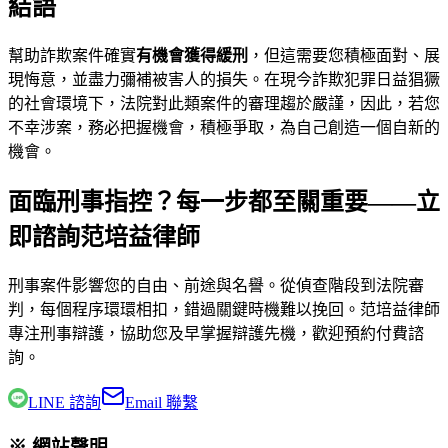
結語
幫助詐欺案件確實
有機會獲得緩刑
，但這需要您積極面對、展
現悔意，並盡力彌補被害人的損失。在現今詐欺犯罪日益猖獗
的社會環境下，法院對此類案件的審理趨於嚴謹，因此，若您
不幸涉案，務必把握機會，積極爭取，為自己創造一個自新的
機會。
面臨刑事指控？每一步都至關重要——立
即諮詢范培益律師
刑事案件影響您的自由、前途與名譽。從偵查階段到法院審
判，每個程序環環相扣，錯過關鍵時機難以挽回。
范培益律師
專注刑事辯護，協助您及早掌握辯護先機，歡迎預約付費諮
詢。
LINE 諮詢
Email 聯繫
※ 網站聲明