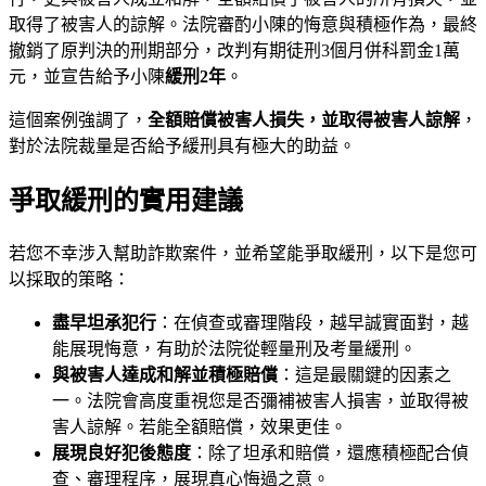
取得了被害人的諒解。法院審酌小陳的悔意與積極作為，最終
撤銷了原判決的刑期部分，改判有期徒刑3個月併科罰金1萬
元，並宣告給予小陳
緩刑2年
。
這個案例強調了，
全額賠償被害人損失，並取得被害人諒解
，
對於法院裁量是否給予緩刑具有極大的助益。
爭取緩刑的實用建議
若您不幸涉入幫助詐欺案件，並希望能爭取緩刑，以下是您可
以採取的策略：
盡早坦承犯行
：在偵查或審理階段，越早誠實面對，越
能展現悔意，有助於法院從輕量刑及考量緩刑。
與被害人達成和解並積極賠償
：這是最關鍵的因素之
一。法院會高度重視您是否彌補被害人損害，並取得被
害人諒解。若能全額賠償，效果更佳。
展現良好犯後態度
：除了坦承和賠償，還應積極配合偵
查、審理程序，展現真心悔過之意。