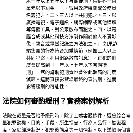
處一年以上七年以下有期徒刑，得併科一百
萬元以下罰金：一、冒用政府機關或公務員
名義犯之。二、三人以上共同犯之。三、以
廣播電視、電子通訊、網際網路或其他媒體
等傳播工具，對公眾散布而犯之。四、以電
腦合成或其他科技方法製作關於他人不實影
像、聲音或電磁紀錄之方法犯之。」 如果詐
騙集團的行為符合加重情節（例如三人以上
共同犯案、利用網路散布訊息），正犯的刑
度會提高到「一年以上七年以下有期徒
刑」，您的幫助犯刑責也會依此較高的刑度
減輕。這將直接影響您最終的宣告刑，進而
影響緩刑的可能性。
法院如何審酌緩刑？實務案例解析
法院在裁量是否給予緩刑時，除了上述客觀條件，還會綜合考
量犯罪動機、目的、手段、所生損害、行為人品行、智識程
度、家庭經濟狀況、犯罪後態度等一切情狀。以下透過兩個實