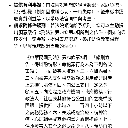
提供有利事證
：向法院說明您的經濟狀況、家庭負擔、
犯罪動機（例如因求職心切、一時失慮）、並未從中獲
取實質利益等，以爭取法官同情與考量。
請求附條件緩刑
：若法院傾向給予緩刑，您可以主動提
出願意履行《刑法》第74條第2項所列之條件，例如向公
庫支付一定金額、提供義務勞務、參加法治教育課程
等，以展現您改過自新的決心。
《中華民國刑法》第74條第2項：「緩刑宣
告，得斟酌情形，命犯罪行為人為下列各款
事項：一、向被害人道歉。二、立悔過書。
三、向被害人支付相當數額之財產或非財產
上之損害賠償。四、向公庫支付一定之金
額。五、向指定之政府機關、政府機構、行
政法人、社區或其他符合公益目的之機構或
團體，提供四十小時以上二百四十小時以下
之義務勞務。六、完成戒癮治療、精神治
療、心理輔導或其他適當之處遇措施。七、
保護被害人安全之必要命令。八、預防再犯