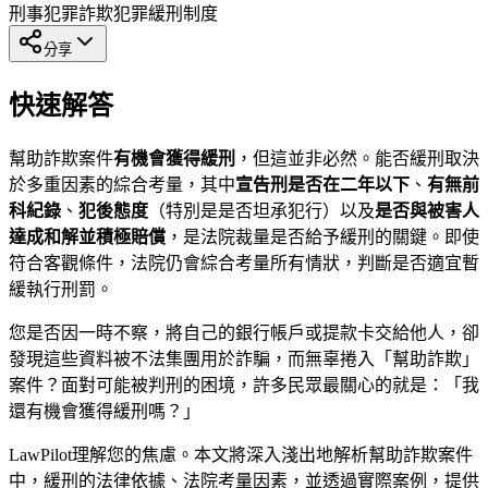
刑事犯罪
詐欺犯罪
緩刑制度
分享
快速解答
幫助詐欺案件
有機會獲得緩刑
，但這並非必然。能否緩刑取決
於多重因素的綜合考量，其中
宣告刑是否在二年以下
、
有無前
科紀錄
、
犯後態度
（特別是是否坦承犯行）以及
是否與被害人
達成和解並積極賠償
，是法院裁量是否給予緩刑的關鍵。即使
符合客觀條件，法院仍會綜合考量所有情狀，判斷是否適宜暫
緩執行刑罰。
您是否因一時不察，將自己的銀行帳戶或提款卡交給他人，卻
發現這些資料被不法集團用於詐騙，而無辜捲入「幫助詐欺」
案件？面對可能被判刑的困境，許多民眾最關心的就是：「我
還有機會獲得緩刑嗎？」
LawPilot理解您的焦慮。本文將深入淺出地解析幫助詐欺案件
中，緩刑的法律依據、法院考量因素，並透過實際案例，提供