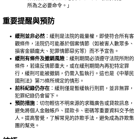
所為之必要命令。」
重要提醒與預防
緩刑並非必然
：緩刑是法院的裁量權，即使符合所有客
觀條件，法院仍可能基於個案情節（如被害人數眾多、
損害金額龐大、犯罪情節惡劣等）而不予宣告。
緩刑有條件及撤銷風險
：緩刑期間必須遵守法院所附的
條件，若違反情節重大，或在緩刑期間內再犯特定罪
行，緩刑可能被撤銷，仍需入監執行。這也是《中華民
國刑法》第75條所規定的情形。
前科紀錄仍存在
：緩刑僅是暫緩執行刑罰，並非無罪，
犯罪紀錄仍會留下。
預防措施
：切勿輕信不明來源的求職廣告或貸款訊息，
避免將個人金融帳戶、提款卡、密碼等重要資料交予他
人。提高警覺，了解常見的詐欺手法，避免成為詐欺集
團的幫兇。