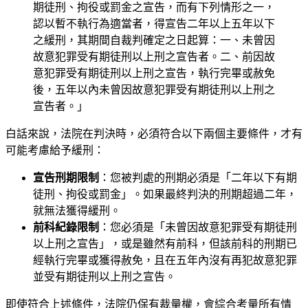
期徒刑、拘役或罰金之宣告，而有下列情形之一，
認以暫不執行為適當者，得宣告二年以上五年以下
之緩刑，其期間自裁判確定之日起算：一、未曾因
故意犯罪受有期徒刑以上刑之宣告者。二、前因故
意犯罪受有期徒刑以上刑之宣告，執行完畢或赦免
後，五年以內未曾因故意犯罪受有期徒刑以上刑之
宣告者。」
白話來說，法院在判決時，必須符合以下兩個主要條件，才有
可能考慮給予緩刑：
宣告刑期限制
：您被判處的刑期必須是「二年以下有期
徒刑、拘役或罰金」。如果最終判決的刑期超過二年，
就無法獲得緩刑。
前科紀錄限制
：您必須是「未曾因故意犯罪受有期徒刑
以上刑之宣告」，或是雖然有前科，但該前科的刑期已
經執行完畢或獲得赦免，且在五年內沒有再犯故意犯罪
並受有期徒刑以上刑之宣告。
即使符合上述條件，法院仍保有裁量權，會綜合考量所有情