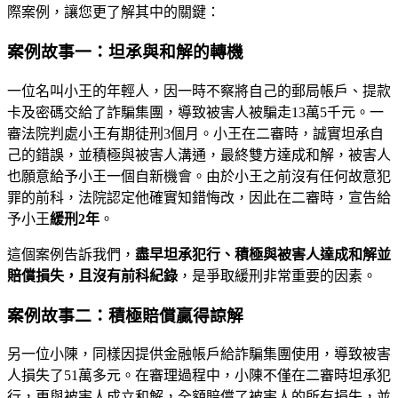
際案例，讓您更了解其中的關鍵：
案例故事一：坦承與和解的轉機
一位名叫小王的年輕人，因一時不察將自己的郵局帳戶、提款
卡及密碼交給了詐騙集團，導致被害人被騙走13萬5千元。一
審法院判處小王有期徒刑3個月。小王在二審時，誠實坦承自
己的錯誤，並積極與被害人溝通，最終雙方達成和解，被害人
也願意給予小王一個自新機會。由於小王之前沒有任何故意犯
罪的前科，法院認定他確實知錯悔改，因此在二審時，宣告給
予小王
緩刑2年
。
這個案例告訴我們，
盡早坦承犯行、積極與被害人達成和解並
賠償損失，且沒有前科紀錄
，是爭取緩刑非常重要的因素。
案例故事二：積極賠償贏得諒解
另一位小陳，同樣因提供金融帳戶給詐騙集團使用，導致被害
人損失了51萬多元。在審理過程中，小陳不僅在二審時坦承犯
行，更與被害人成立和解，全額賠償了被害人的所有損失，並