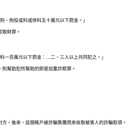
徒刑、拘役或科或併科五十萬元以下罰金。」
欺取財罪。
併科一百萬元以下罰金：…二、三人以上共同犯之。」
，則幫助犯所幫助的即是加重詐欺罪。
對方。後來，這個帳戶被詐騙集團用來收取被害人的詐騙款項。