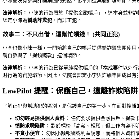
小陳並沒有參與詐騙集團的對話，也不知道具體詐騙細節，只
法律解析：
小陳的行為屬於「提供金融帳戶」，這本身並非詐
認定小陳為
幫助詐欺犯
，而非正犯。
故事二：不只出借，還幫忙領錢！ (共同正犯)
小李也像小陳一樣，一開始將自己的帳戶提供給詐騙集團使用
親自參與了「提領贓款」這個環節。
法律解析：
小李的行為已從單純提供帳戶的「構成要件以外行
財行為的實施環節。因此，法院會認定小李與詐騙集團成員有
LawPilot 提醒：保護自己，遠離詐欺陷
了解正犯與幫助犯的區別，是保護自己的第一步。在面對複雜
切勿輕易提供個人資料：
任何要求提供金融帳戶、提款
慎防求職陷阱：
對於標榜「高薪、輕鬆」但工作內容不
不貪小便宜：
勿因小額報酬或利益誘惑，而將個人資料