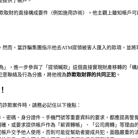
是提供了帳戶。
欺取財的直接構成要件（例如施用詐術）。他主觀上雖知帳戶可
。然而，當詐騙集團指示他去ATM提領被害人匯入的款項，並將
為」，進一步參與了「提領贓款」這個直接實現財產移轉的「構
犯意聯絡及行為分擔，將他視為
詐欺取財罪的共同正犯
。
阱！
的詐欺案件時，請務必記住以下幾點：
卡、密碼、身分證件、手機門號等重要資料的要求，都應提高警
明確，或要求提供帳戶作為「薪資轉帳」、「公司周轉」等理由
或帳戶交予他人使用，否則可能從幫助者變成共犯，面臨嚴重的