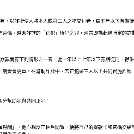
之所有，以詐術使人將本人或第三人之物交付者，處五年以下有期
是這條。幫助詐欺的「正犯」所犯之罪，通常即為此條所定的詐
九條詐欺罪而有下列情形之一者，處一年以上七年以下有期徒刑，得
，刑責會更重。在幫助詐欺中，若正犯是三人以上共同實施詐欺
區分幫助犯與共同正犯：
額報酬」，他心想反正帳戶閒置，便將自己的提款卡和密碼交給