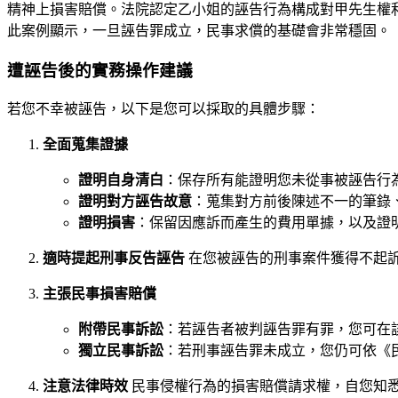
精神上損害賠償。法院認定乙小姐的誣告行為構成對甲先生權
此案例顯示，一旦誣告罪成立，民事求償的基礎會非常穩固。
遭誣告後的實務操作建議
若您不幸被誣告，以下是您可以採取的具體步驟：
全面蒐集證據
證明自身清白
：保存所有能證明您未從事被誣告行
證明對方誣告故意
：蒐集對方前後陳述不一的筆錄
證明損害
：保留因應訴而產生的費用單據，以及證
適時提起刑事反告誣告
在您被誣告的刑事案件獲得不起
主張民事損害賠償
附帶民事訴訟
：若誣告者被判誣告罪有罪，您可在
獨立民事訴訟
：若刑事誣告罪未成立，您仍可依《
注意法律時效
民事侵權行為的損害賠償請求權，自您知