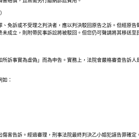
損害賠償，且無需另行繳納訴訟費用。
送）
無罪、免訴或不受理之判決者，應以判決駁回原告之訴。但經原告
終未成立，則附帶民事訴訟將被駁回。但您仍可聲請將其移送至
知所訴事實為虛偽」而為申告。實務上，法院會嚴格審查告訴人
例如：
出傷害告訴。經過審理，刑事法院最終判決乙小姐犯誣告罪確定