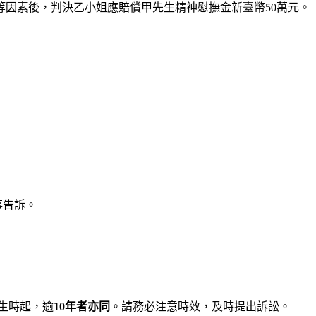
因素後，判決乙小姐應賠償甲先生精神慰撫金新臺幣50萬元。
事告訴。
生時起，逾
10年者亦同
。請務必注意時效，及時提出訴訟。