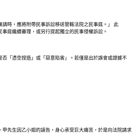
聲請時，應將附帶民事訴訟移送管轄法院之民事庭。」 此
民事庭繼續審理，或另行提起獨立的民事侵權訴訟。
是否「憑空捏造」或「惡意陷害」。若僅是出於誤會或證據不
。甲先生因乙小姐的誣告，身心承受巨大痛苦，於是向法院請求