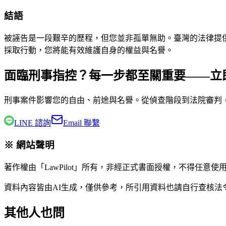
結語
被誣告是一段艱辛的歷程，但您並非孤單無助。臺灣的法律提
採取行動，您將能有效維護自身的權益與名譽。
面臨刑事指控？每一步都至關重要——立
刑事案件影響您的自由、前途與名譽。從偵查階段到法院審判
LINE 諮詢
Email 聯繫
※ 網站聲明
著作權由「LawPilot」所有，非經正式書面授權，不得任意使
資料內容皆由AI生成，僅供參考，所引用資料也請自行查核
其他人也問