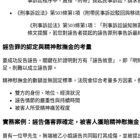
事訴訟程序中，直接「附帶」提起民事訴訟，請求
《刑事訴訟法》第503條第1項（附帶民事訴訟駁回與移
《刑事訴訟法》第503條第1項：「刑事訴訟諭知
條文提醒，若您對誣告者提起的誣告罪刑事告訴最
誣告罪的認定與精神慰撫金的考量
要成功反告誣告，關鍵在於證明對方有「誣告故意」，即「明
足，則難以成立誣告罪。
精神慰撫金的數額並無固定標準，法院會綜合考量多方因素，
雙方的身份、地位、經濟狀況
誣告情節的嚴重性與持續時間
被害人所受精神痛苦程度
實務案例：誣告傷害罪確定，被害人獲賠精神慰撫金
曾有一位甲先生，無端被乙小姐誣告共同毆打其成傷，並被提