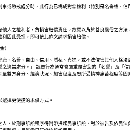
刑事或懲戒處分時，此行為已構成對您權利（特別是名譽權、信
侵害他人之權利者，負損害賠償責任。故意以背於善良風俗之方法
權利因此受損，即可依此條文請求損害賠償。
撫金）
、健康、名譽、自由、信用、隱私、貞操，或不法侵害其他人格
譽之適當處分。」 誣告行為通常會嚴重侵害您的「名譽」及「信
考量雙方身分、經濟狀況、加害程度及您所受精神痛苦程度等因
以選擇更便捷的求償方式。
害之人，於刑事訴訟程序得附帶提起民事訴訟，對於被告及依民法