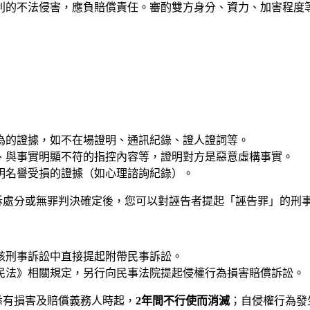
利的不法侵害，應負賠償責任。審酌雙方身分、資力、加害程度等
為的證據，如不在場證明、通訊紀錄、證人證詞等。
、與事實明顯不符的指控內容等，證明對方是惡意虛構事實。
明名譽受損的證據（如心理諮詢紀錄）。
訴處分或無罪判決確定後，您可以對誣告者提起「誣告罪」的刑
該刑事訴訟中直接提起附帶民事訴訟。
民法》相關規定，另行向民事法院提起侵權行為損害賠償訴訟。
悉有損害及賠償義務人時起，
2年間不行使而消滅
；自侵權行為發