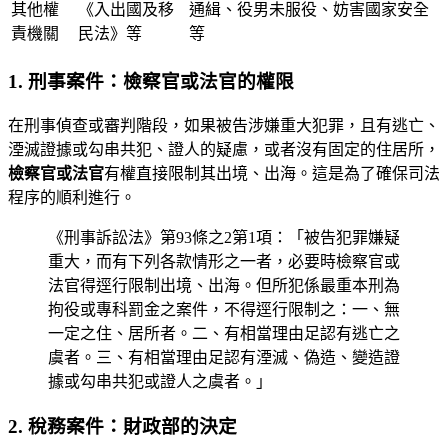
其他權
《入出國及移
通緝、役男未服役、妨害國家安全
責機關
民法》等
等
1. 刑事案件：檢察官或法官的權限
在刑事偵查或審判階段，如果被告涉嫌重大犯罪，且有逃亡、
湮滅證據或勾串共犯、證人的疑慮，或者沒有固定的住居所，
檢察官或法官
有權直接限制其出境、出海。這是為了確保司法
程序的順利進行。
《刑事訴訟法》第93條之2第1項：「被告犯罪嫌疑
重大，而有下列各款情形之一者，必要時檢察官或
法官得逕行限制出境、出海。但所犯係最重本刑為
拘役或專科罰金之案件，不得逕行限制之：一、無
一定之住、居所者。二、有相當理由足認有逃亡之
虞者。三、有相當理由足認有湮滅、偽造、變造證
據或勾串共犯或證人之虞者。」
2. 稅務案件：財政部的決定