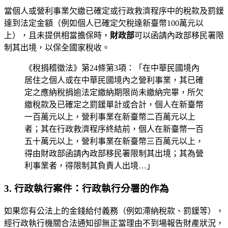
當個人或營利事業欠繳已確定或行政救濟程序中的稅款及罰鍰
達到法定金額（例如個人已確定欠稅達新臺幣100萬元以
上），且未提供相當擔保時，
財政部
可以函請內政部移民署限
制其出境，以保全國家稅收。
《稅捐稽徵法》第24條第3項：「在中華民國境內
居住之個人或在中華民國境內之營利事業，其已確
定之應納稅捐逾法定繳納期限尚未繳納完畢，所欠
繳稅款及已確定之罰鍰單計或合計，個人在新臺幣
一百萬元以上，營利事業在新臺幣二百萬元以上
者；其在行政救濟程序終結前，個人在新臺幣一百
五十萬元以上，營利事業在新臺幣三百萬元以上，
得由財政部函請內政部移民署限制其出境；其為營
利事業者，得限制其負責人出境…」
3. 行政執行案件：行政執行分署的作為
如果您有公法上的金錢給付義務（例如滯納稅款、罰鍰等），
經行政執行機關合法通知卻無正當理由不到場報告財產狀況，