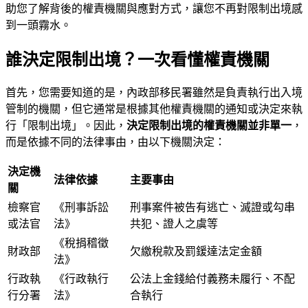
助您了解背後的權責機關與應對方式，讓您不再對限制出境感
到一頭霧水。
誰決定限制出境？一次看懂權責機關
首先，您需要知道的是，內政部移民署雖然是負責執行出入境
管制的機關，但它通常是根據其他權責機關的通知或決定來執
行「限制出境」。因此，
決定限制出境的權責機關並非單一
，
而是依據不同的法律事由，由以下機關決定：
決定機
法律依據
主要事由
關
檢察官
《刑事訴訟
刑事案件被告有逃亡、滅證或勾串
或法官
法》
共犯、證人之虞等
《稅捐稽徵
財政部
欠繳稅款及罰鍰達法定金額
法》
行政執
《行政執行
公法上金錢給付義務未履行、不配
行分署
法》
合執行