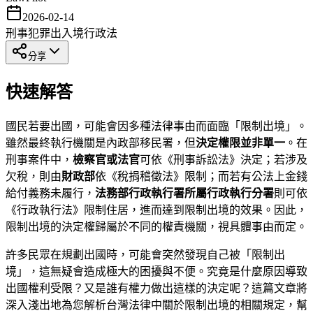
2026-02-14
刑事犯罪
出入境
行政法
分享
快速解答
國民若要出國，可能會因多種法律事由而面臨「限制出境」。
雖然最終執行機關是內政部移民署，但
決定權限並非單一
。在
刑事案件中，
檢察官或法官
可依《刑事訴訟法》決定；若涉及
欠稅，則由
財政部
依《稅捐稽徵法》限制；而若有公法上金錢
給付義務未履行，
法務部行政執行署所屬行政執行分署
則可依
《行政執行法》限制住居，進而達到限制出境的效果。因此，
限制出境的決定權歸屬於不同的權責機關，視具體事由而定。
許多民眾在規劃出國時，可能會突然發現自己被「限制出
境」，這無疑會造成極大的困擾與不便。究竟是什麼原因導致
出國權利受限？又是誰有權力做出這樣的決定呢？這篇文章將
深入淺出地為您解析台灣法律中關於限制出境的相關規定，幫