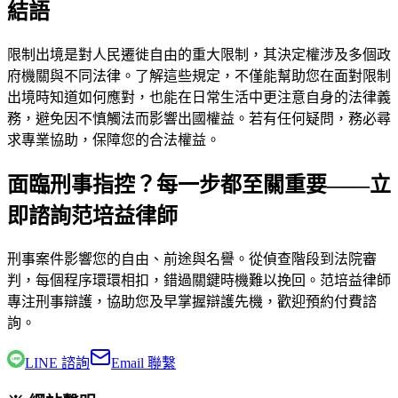
結語
限制出境是對人民遷徙自由的重大限制，其決定權涉及多個政
府機關與不同法律。了解這些規定，不僅能幫助您在面對限制
出境時知道如何應對，也能在日常生活中更注意自身的法律義
務，避免因不慎觸法而影響出國權益。若有任何疑問，務必尋
求專業協助，保障您的合法權益。
面臨刑事指控？每一步都至關重要——立
即諮詢范培益律師
刑事案件影響您的自由、前途與名譽。從偵查階段到法院審
判，每個程序環環相扣，錯過關鍵時機難以挽回。
范培益律師
專注刑事辯護，協助您及早掌握辯護先機，歡迎預約付費諮
詢。
LINE 諮詢
Email 聯繫