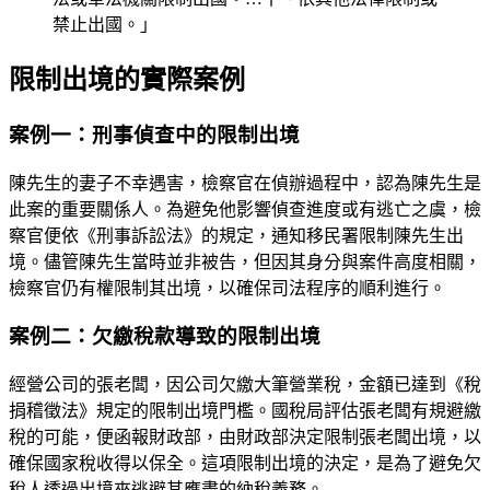
禁止出國。」
限制出境的實際案例
案例一：刑事偵查中的限制出境
陳先生的妻子不幸遇害，檢察官在偵辦過程中，認為陳先生是
此案的重要關係人。為避免他影響偵查進度或有逃亡之虞，檢
察官便依《刑事訴訟法》的規定，通知移民署限制陳先生出
境。儘管陳先生當時並非被告，但因其身分與案件高度相關，
檢察官仍有權限制其出境，以確保司法程序的順利進行。
案例二：欠繳稅款導致的限制出境
經營公司的張老闆，因公司欠繳大筆營業稅，金額已達到《稅
捐稽徵法》規定的限制出境門檻。國稅局評估張老闆有規避繳
稅的可能，便函報財政部，由財政部決定限制張老闆出境，以
確保國家稅收得以保全。這項限制出境的決定，是為了避免欠
稅人透過出境來逃避其應盡的納稅義務。