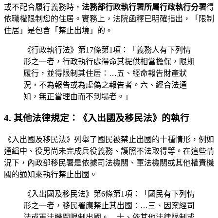
或不配合履行義務時，
法務部行政執行署所屬行政執行分署
得
依職權限制您的住居。實務上，法院函釋已明確指出，「限制
住居」是包含「禁止出境」的。
《行政執行法》第17條第1項：「義務人有下列情
形之一者，行政執行處得命其提供相當擔保，限期
履行，並得限制其住居：…五、經命報告財產狀
況，不為報告或為虛偽之報告者。六、經合法通
知，無正當理由而不到場者。」
4. 其他法律規定：《入出國及移民法》的執行
《入出國及移民法》列舉了國民被禁止出國的十種情形，例如
通緝中、役男尚未完成兵役義務、護照不法取得等。在這些情
況下，內政部移民署是依據司法機關、軍法機關或其他權責機
關的通知來執行禁止出國。
《入出國及移民法》第6條第1項：「國民有下列情
形之一者，移民署應禁止其出國：…三、因案經司
法或軍法機關限制出國。…十、依其他法律限制或