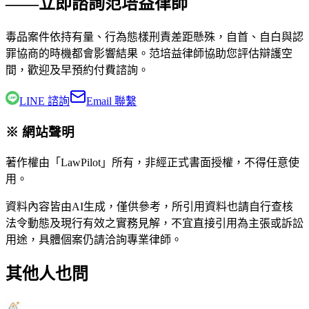
——立即諮詢范培益律師
毒品案件依持有量、行為態樣刑責差距懸殊，自首、自白與認
罪協商的時機都會影響結果。
范培益律師
協助您評估辯護空
間，歡迎及早預約付費諮詢。
LINE 諮詢
Email 聯繫
※ 網站聲明
著作權由「LawPilot」所有，非經正式書面授權，不得任意使
用。
資料內容皆由AI生成，僅供參考，所引用資料也請自行查核
法令動態及現行有效之實務見解，不宜直接引用為主張或訴訟
用途，具體個案仍請洽詢專業律師。
其他人也問