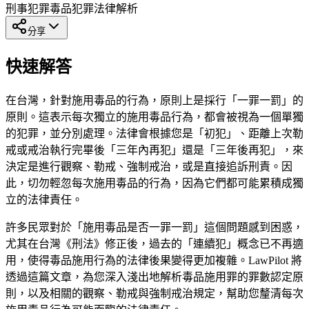
刑事犯罪
毒品犯罪
法律解析
分享
快速解答
在台灣，針對施用毒品的行為，原則上是採行「一罪一罰」的
原則。這表示每次獨立的施用毒品行為，都會被視為一個單獨
的犯罪，並分別處理。法律會根據您是「初犯」、距離上次勒
戒或戒治執行完畢後「三年內再犯」還是「三年後再犯」，來
決定是進行觀察、勒戒、強制戒治，或是直接追訴刑責。因
此，切勿輕忽每次施用毒品的行為，因為它們都可能累積成獨
立的法律責任。
許多民眾對於「施用毒品是否一罪一罰」這個問題感到困惑，
尤其在台灣《刑法》修正後，過去的「連續犯」概念已不再適
用，使得毒品施用行為的法律後果變得更加複雜。LawPilot 將
透過這篇文章，為您深入淺出地解析毒品施用罪的罪數認定原
則，以及相關的觀察、勒戒與強制戒治規定，幫助您釐清每次