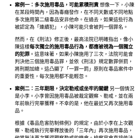
案例一：多次施用毒品，可能累積刑責
想像一下，小陳
在某段時間內，因為毒癮發作，在不同天數或不同地點
多次施用第二級毒品安非他命。在過去，如果這些行為
被認定為「連續犯」，小陳可能只會被判一個罪名。
然而，在《刑法》修正後，最高法院已明確指出，像小
陳這樣
每次獨立的施用毒品行為，都應被視為一個獨立
的犯罪
。這意味著，如果小陳施用了三次，法院可能會
判決他三個施用毒品罪，並依《刑法》規定數罪併罰，
將刑期加總。這凸顯了「一罪一罰」原則在毒品案件中
的重要性，每次施用都不能輕忽。
案例二：三年期限，決定勒戒或坐牢的關鍵
另一個情況
是小李。小李曾因施用毒品被裁定觀察、勒戒，並在兩
年前執行完畢獲釋。不幸的是，他在最近又再次施用毒
品。
根據《毒品危害防制條例》的規定，由於小李在上次觀
察、勒戒執行完畢釋放後的「三年內」再次施用毒品，
他將無法再次獲得觀察勒戒的機會。檢察官會直接依法