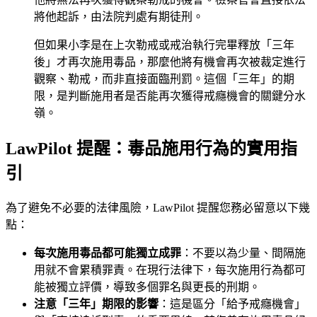
將他起訴，由法院判處有期徒刑。
但如果小李是在上次勒戒或戒治執行完畢釋放「三年
後」才再次施用毒品，那麼他將有機會再次被裁定進行
觀察、勒戒，而非直接面臨刑罰。這個「三年」的期
限，是判斷施用者是否能再次獲得戒癮機會的關鍵分水
嶺。
LawPilot 提醒：毒品施用行為的實用指
引
為了避免不必要的法律風險，LawPilot 提醒您務必留意以下幾
點：
每次施用毒品都可能獨立成罪
：不要以為少量、間隔施
用就不會累積罪責。在現行法律下，每次施用行為都可
能被獨立評價，導致多個罪名與更長的刑期。
注意「三年」期限的影響
：這是區分「給予戒癮機會」