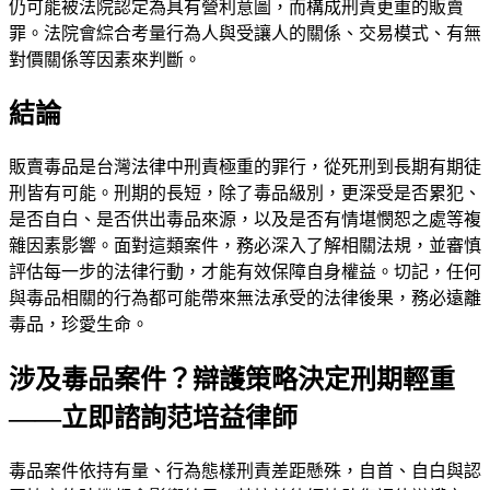
仍可能被法院認定為具有營利意圖，而構成刑責更重的販賣
罪。法院會綜合考量行為人與受讓人的關係、交易模式、有無
對價關係等因素來判斷。
結論
販賣毒品是台灣法律中刑責極重的罪行，從死刑到長期有期徒
刑皆有可能。刑期的長短，除了毒品級別，更深受是否累犯、
是否自白、是否供出毒品來源，以及是否有情堪憫恕之處等複
雜因素影響。面對這類案件，務必深入了解相關法規，並審慎
評估每一步的法律行動，才能有效保障自身權益。切記，任何
與毒品相關的行為都可能帶來無法承受的法律後果，務必遠離
毒品，珍愛生命。
涉及毒品案件？辯護策略決定刑期輕重
——立即諮詢范培益律師
毒品案件依持有量、行為態樣刑責差距懸殊，自首、自白與認