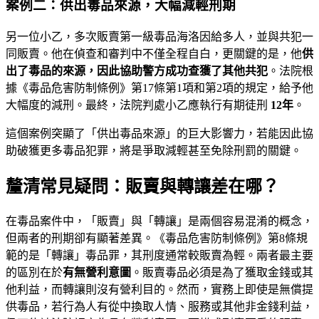
案例二：供出毒品來源，大幅減輕刑期
另一位小乙，多次販賣第一級毒品海洛因給多人，並與共犯一
同販賣。他在偵查和審判中不僅全程自白，更關鍵的是，他
供
出了毒品的來源，因此協助警方成功查獲了其他共犯
。法院根
據《毒品危害防制條例》第17條第1項和第2項的規定，給予他
大幅度的減刑。最終，法院判處小乙應執行有期徒刑
12年
。
這個案例突顯了「供出毒品來源」的巨大影響力，若能因此協
助破獲更多毒品犯罪，將是爭取減輕甚至免除刑罰的關鍵。
釐清常見疑問：販賣與轉讓差在哪？
在毒品案件中，「販賣」與「轉讓」是兩個容易混淆的概念，
但兩者的刑期卻有顯著差異。《毒品危害防制條例》第8條規
範的是「轉讓」毒品罪，其刑度通常較販賣為輕。兩者最主要
的區別在於
有無營利意圖
。販賣毒品必須是為了獲取金錢或其
他利益，而轉讓則沒有營利目的。然而，實務上即使是無償提
供毒品，若行為人有從中換取人情、服務或其他非金錢利益，