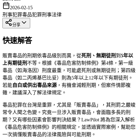
2026-02-15
刑事犯罪
毒品犯罪
刑事法律
分享
快速解答
販賣毒品的刑期依毒品級別而異，從
死刑、無期徒刑
到
5年以
上有期徒刑
不等。根據《毒品危害防制條例》第4條，第一級
毒品（如海洛因）刑度最重，可能處死刑或無期徒刑；第四級
毒品（如二丙烯基巴比妥）則為5年以上12年以下有期徒刑。
若能
自白或供出毒品來源
，有機會減輕刑期，但案件情節複
雜，建議深入了解法律規定。
毒品犯罪在台灣是重罪，尤其是「販賣毒品」，其刑罰之嚴峻
常令人聞之色變。究竟一旦涉入販賣毒品，會面臨多長的刑
期？又有哪些因素會影響判決結果？LawPilot 將為您深入解析
《毒品危害防制條例》的相關規定，並透過實際案例，幫助您
一次搞懂販賣毒品的法律風險與可能刑期。