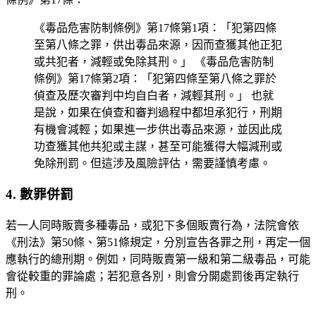
《毒品危害防制條例》第17條第1項：「犯第四條
至第八條之罪，供出毒品來源，因而查獲其他正犯
或共犯者，減輕或免除其刑。」 《毒品危害防制
條例》第17條第2項：「犯第四條至第八條之罪於
偵查及歷次審判中均自白者，減輕其刑。」 也就
是說，如果在偵查和審判過程中都坦承犯行，刑期
有機會減輕；如果進一步供出毒品來源，並因此成
功查獲其他共犯或主謀，甚至可能獲得大幅減刑或
免除刑罰。但這涉及風險評估，需要謹慎考慮。
4. 數罪併罰
若一人同時販賣多種毒品，或犯下多個販賣行為，法院會依
《刑法》第50條、第51條規定，分別宣告各罪之刑，再定一個
應執行的總刑期。例如，同時販賣第一級和第二級毒品，可能
會從較重的罪論處；若犯意各別，則會分開處罰後再定執行
刑。