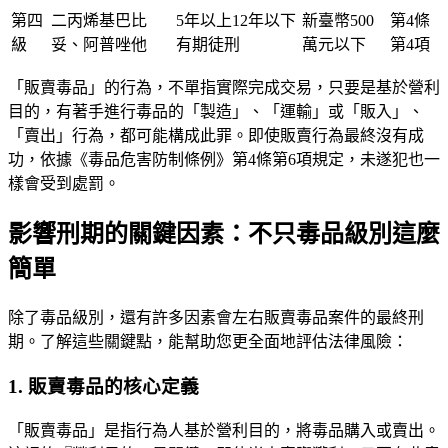
第四
二丙烯基巴比
5年以上12年以下
新臺幣500
第4條
級
妥、阿普唑他
有期徒刑
萬元以下
第4項
「販賣毒品」的行為，不單指實際完成交易，只要是基於營利
目的，有著手進行毒品的「製造」、「運輸」或「販入」、
「賣出」行為，都可能構成此罪。即使販賣行為最終沒有成
功，依據《毒品危害防制條例》第4條第6項規定，未遂犯也一
樣會受到處罰。
影響刑期的關鍵因素：不只毒品級別這麼
簡單
除了毒品級別，還有許多因素會左右販賣毒品案件的最終刑
期。了解這些關鍵點，能幫助您更全面地評估法律風險：
1. 販賣毒品的核心定義
「販賣毒品」是指行為人基於營利目的，將毒品購入或賣出。