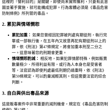
這裡的『營利目的』是關鍵，即使尚未實際獲利，只要有此意
圖並著手實施，就可能構成犯罪。行為客體必須是《毒品危害
防制條例》所列管的毒品。
2. 累犯與情堪憫恕
累犯加重：
如果您曾經因犯罪被判處有期徒刑，執行完
畢或一部執行後，在五年內又故意再犯有期徒刑以上的
罪，依《刑法》第47條規定，將會加重本刑至二分之
一。這意味著您的刑期會更重。
情堪憫恕酌減：
相反地，如果犯罪情節特殊，例如販賣
數量極少、所得利益有限，或行為人本身也是受害者
等，法官認為即使判處最低刑期仍過重時，依《刑法》
第59條規定，可以酌量減輕其刑。但這需要法官的綜合
判斷。
3. 自白與供出毒品來源
這是販毒案件中非常重要的減刑機會，規定在《毒品危害防制
條例》第17條：