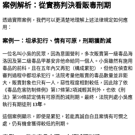
案例解析：從實務判決看販毒刑期
透過實際案例，我們可以更清楚地理解上述法律規定如何應
用：
案例一：坦承犯行、情有可原，刑期獲酌減
一位名叫小吳的民眾，因為意圖營利，多次販賣第一級毒品海
洛因及第二級毒品甲基安非他命給同一個人。小吳雖然有施用
毒品的前科，且在五年內又再犯（構成累犯），但他在偵查和
審判過程中都坦承犯行。法院考量他販賣的毒品數量並非鉅
大，販賣對象也只有一人，惡性程度相對較低，因此除了依
《毒品危害防制條例》第17條第2項減輕其刑外，也依《刑
法》第59條認定情有可原而酌減刑期。最終，法院判處小吳應
執行有期徒刑
13年
。
這個案例顯示，即使是累犯，若能真誠自白且案情有可憫之
處，仍有機會獲得較低的刑期。