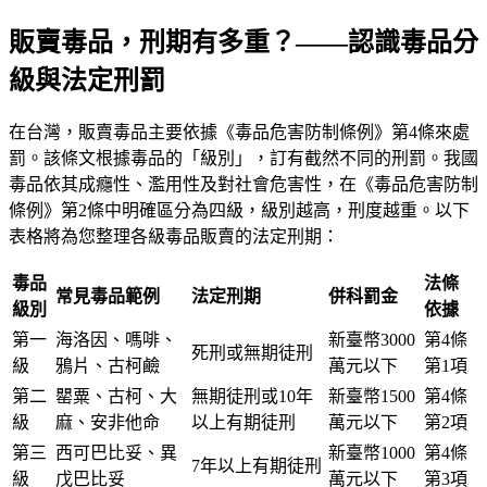
販賣毒品，刑期有多重？——認識毒品分
級與法定刑罰
在台灣，販賣毒品主要依據《毒品危害防制條例》第4條來處
罰。該條文根據毒品的「級別」，訂有截然不同的刑罰。我國
毒品依其成癮性、濫用性及對社會危害性，在《毒品危害防制
條例》第2條中明確區分為四級，級別越高，刑度越重。以下
表格將為您整理各級毒品販賣的法定刑期：
毒品
法條
常見毒品範例
法定刑期
併科罰金
級別
依據
第一
海洛因、嗎啡、
新臺幣3000
第4條
死刑或無期徒刑
級
鴉片、古柯鹼
萬元以下
第1項
第二
罌粟、古柯、大
無期徒刑或10年
新臺幣1500
第4條
級
麻、安非他命
以上有期徒刑
萬元以下
第2項
第三
西可巴比妥、異
新臺幣1000
第4條
7年以上有期徒刑
級
戊巴比妥
萬元以下
第3項