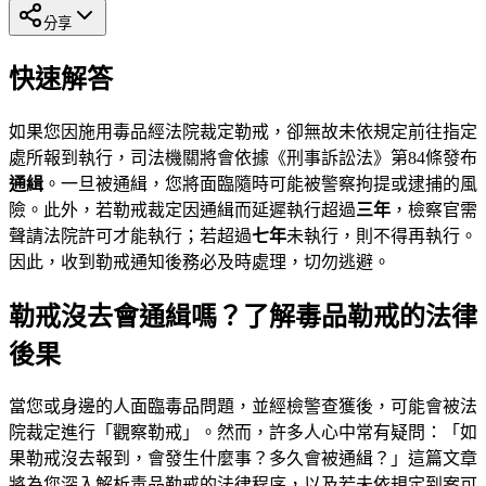
分享
快速解答
如果您因施用毒品經法院裁定勒戒，卻無故未依規定前往指定
處所報到執行，司法機關將會依據《刑事訴訟法》第84條發布
通緝
。一旦被通緝，您將面臨隨時可能被警察拘提或逮捕的風
險。此外，若勒戒裁定因通緝而延遲執行超過
三年
，檢察官需
聲請法院許可才能執行；若超過
七年
未執行，則不得再執行。
因此，收到勒戒通知後務必及時處理，切勿逃避。
勒戒沒去會通緝嗎？了解毒品勒戒的法律
後果
當您或身邊的人面臨毒品問題，並經檢警查獲後，可能會被法
院裁定進行「觀察勒戒」。然而，許多人心中常有疑問：「如
果勒戒沒去報到，會發生什麼事？多久會被通緝？」這篇文章
將為您深入解析毒品勒戒的法律程序，以及若未依規定到案可