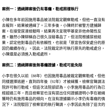
案例一：通緝歸案後仍有毒癮，勒戒照樣執行
小陳在多年前因施用毒品被法院裁定觀察勒戒，但他一直沒有
去報到，結果被通緝了。三年多後，小陳終於被警方逮捕歸
案。在接受尿液檢驗時，結果再次呈現甲基安非他命陽性反
應。雖然小陳辯稱自己很久沒碰毒品了，但法院根據尿檢結
果，認定他對毒品仍有依賴性，也就是「原宣告保安處分的原
因仍繼續存在」。因此，法院裁定許可執行原先的勒戒處分，
小陳還是必須進入勒戒處所。
案例二：通緝歸案後無毒癮證據，勒戒可能免除
小李在很久以前（88年）也因施用毒品被裁定觀察勒戒，但他
同樣選擇逃避，直到四年後（92年）才被緝獲。檢察官聲請法
院許可執行勒戒，但這次法院卻認為，小李施用毒品的行為已
經超過三年，而且檢察官也沒有提出任何證據證明小李在被緝
獲時仍有施用毒品的傾向。在沒有證據顯示小李仍有毒癮的情
況下，法院駁回了檢察官的執行聲請，小李因此免除了這次的