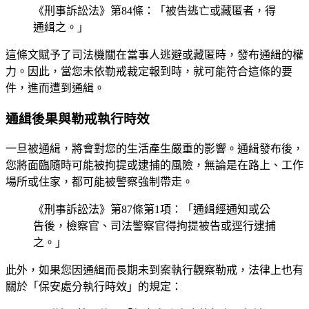
《刑事訴訟法》第84條：「被告逃亡或藏匿者，得
通緝之。」
這條文賦予了司法機關在當事人逃避或藏匿時，發布通緝的權
力。因此，當您未依勒戒裁定報到時，就可能符合這條的要
件，進而遭到通緝。
通緝後果與勒戒執行時效
一旦被通緝，將會對您的生活產生嚴重的影響。通緝發布後，
您將面臨隨時可能被拘提或逮捕的風險，無論是在路上、工作
場所或住家，都可能被警察強制帶走。
《刑事訴訟法》第87條第1項：「通緝經通知或公
告後，檢察官、司法警察官得拘提被告或逕行逮捕
之。」
此外，如果您因通緝而長期未到案執行觀察勒戒，法律上也有
關於「保安處分執行時效」的規定：