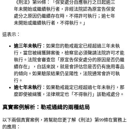
《刑法》第99條：「保安處分自應執行之日起逾三
年未開始或繼續執行者，非經法院認為原宣告保安
處分之原因仍繼續存在時，不得許可執行；逾七年
未開始或繼續執行者，不得執行。」
這表示：
逾三年未執行
：如果您的勒戒裁定已經超過三年未執
行，當您被緝獲歸案後，檢察官必須聲請法院許可才能
執行。法院會審查您「原宣告保安處分的原因是否仍繼
續存在」，白話來說，就是會評估您是否仍有施用毒品
的傾向。如果驗尿結果仍呈陽性，法院通常會許可執
行。
逾七年未執行
：如果勒戒裁定已經超過七年未執行，那
麼即使被緝獲，法律規定也「不得執行」該勒戒處分。
真實案例解析：勒戒通緝的兩種結局
以下兩個真實案例，將幫助您更了解《刑法》第99條在實務上
的應用：