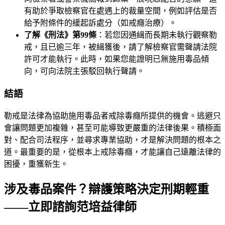
有助於爭取檢察官在處遇上的裁量空間，例如評估是否
給予附條件的緩起訴處分（如戒癮治療）。
了解《刑法》第99條
：若您因通緝而長期未執行觀察勒
戒，且已逾三年，被緝獲後，請了解檢察官需聲請法院
許可才能執行。此時，如果您能證明已無施用毒品傾
向，可向法院主張駁回執行聲請。
結語
勒戒是法律為協助施用毒品者戒除毒癮所提供的機會。逃避只
會讓問題更加複雜，甚至可能導致更嚴重的法律後果。積極面
對、配合司法程序，並尋求專業協助，才是解決問題的根本之
道。最重要的是，從根本上戒除毒癮，才能讓自己遠離法律的
困擾，重獲新生。
涉及毒品案件？辯護策略決定刑期輕重
——立即諮詢范培益律師