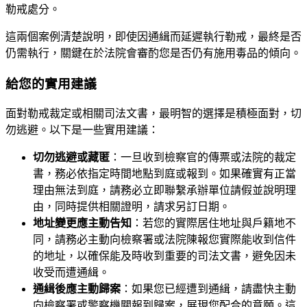
勒戒處分。
這兩個案例清楚說明，即使因通緝而延遲執行勒戒，最終是否
仍需執行，關鍵在於法院會審酌您是否仍有施用毒品的傾向。
給您的實用建議
面對勒戒裁定或相關司法文書，最明智的選擇是積極面對，切
勿逃避。以下是一些實用建議：
切勿逃避或藏匿
：一旦收到檢察官的傳票或法院的裁定
書，務必依指定時間地點到庭或報到。如果確實有正當
理由無法到庭，請務必立即聯繫承辦單位請假並說明理
由，同時提供相關證明，請求另訂日期。
地址變更應主動告知
：若您的實際居住地址與戶籍地不
同，請務必主動向檢察署或法院陳報您實際能收到信件
的地址，以確保能及時收到重要的司法文書，避免因未
收受而遭通緝。
通緝後應主動歸案
：如果您已經遭到通緝，請盡快主動
向檢察署或警察機關報到歸案，展現您配合的意願。這