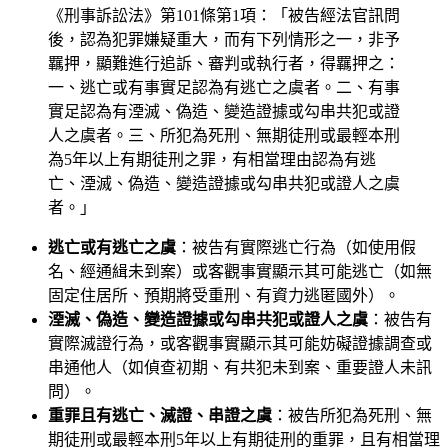
《刑事訴訟法》第101條第1項：「被告經法官訊問
後，認為犯罪嫌疑重大，而有下列情形之一，非予
羈押，顯難進行追訴、審判或執行者，得羈押之：
一、逃亡或有事實足認為有逃亡之虞者。二、有事
實足認為有湮滅、偽造、變造證據或勾串共犯或證
人之虞者。三、所犯為死刑、無期徒刑或最輕本刑
為5年以上有期徒刑之罪，有相當理由認為有逃
亡、湮滅、偽造、變造證據或勾串共犯或證人之虞
者。」
逃亡或有逃亡之虞
：被告有實際逃亡行為（如使用假
名、經通緝未到案）或客觀事實顯示其可能逃亡（如無
固定住居所、預期將受重刑、有資力逃匿國外）。
湮滅、偽造、變造證據或勾串共犯或證人之虞
：被告有
實際滅證行為，或客觀事實顯示其可能妨礙證據調查或
串通他人（如偵查初期、有共犯未到案、重要證人未訊
問）。
重罪且有逃亡、滅證、串證之虞
：被告所犯為死刑、無
期徒刑或最輕本刑5年以上有期徒刑的重罪，且有相當理