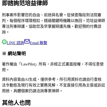
即諮詢范培益律師
刑事案件影響您的自由、前途與名譽。從偵查階段到法院審
判，每個程序環環相扣，錯過關鍵時機難以挽回。
范培益律師
專注刑事辯護，協助您及早掌握辯護先機，歡迎預約付費諮
詢。
LINE 諮詢
Email 聯繫
※ 網站聲明
著作權由「LawPilot」所有，非經正式書面授權，不得任意使
用。
資料內容皆由AI生成，僅供參考，所引用資料也請自行查核
法令動態及現行有效之實務見解，不宜直接引用為主張或訴訟
用途，具體個案仍請洽詢專業律師。
其他人也問