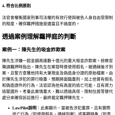
4. 符合比例原則
法官會權衡國家刑事司法權的有效行使與被告人身自由受限制
的程度，確保羈押措施是適當且不過度的。
透過案例理解羈押庭的判斷
案例一：陳先生的吸金詐欺案
陳先生涉嫌一起金額高達數十億元的重大吸金詐欺案。檢察官
聲請羈押時指出，陳先生在案發時曾使用假名，被通緝後才到
案，且警方查獲他持有大筆現金及偽造身分證的原始檔案。由
於陳先生涉犯的罪行極重，預期將面臨重刑，加上他曾有假名
和偽造證件的行為，法官認為他有高度的逃亡可能，且有資力
逃匿國外。考量此案情重大，難以透過具保、限制住居等替代
處分來確保訴訟進行，最終裁定羈押陳先生。
LawPilot說明
：此案顯示，當被告涉犯重罪，且有實際
逃亡行為（如使用假名、通緝到案）或客觀跡象（如查