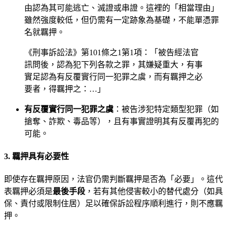
由認為其可能逃亡、滅證或串證。這裡的「相當理由」
雖然強度較低，但仍需有一定跡象為基礎，不能單憑罪
名就羈押。
《刑事訴訟法》第101條之1第1項：「被告經法官
訊問後，認為犯下列各款之罪，其嫌疑重大，有事
實足認為有反覆實行同一犯罪之虞，而有羈押之必
要者，得羈押之：…」
有反覆實行同一犯罪之虞
：被告涉犯特定類型犯罪（如
搶奪、詐欺、毒品等），且有事實證明其有反覆再犯的
可能。
3. 羈押具有必要性
即使存在羈押原因，法官仍需判斷羈押是否為「必要」。這代
表羈押必須是
最後手段
，若有其他侵害較小的替代處分（如具
保、責付或限制住居）足以確保訴訟程序順利進行，則不應羈
押。