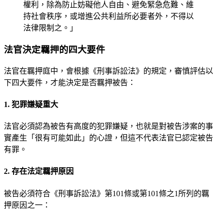
權利，除為防止妨礙他人自由、避免緊急危難、維
持社會秩序，或增進公共利益所必要者外，不得以
法律限制之。」
法官決定羈押的四大要件
法官在羈押庭中，會根據《刑事訴訟法》的規定，審慎評估以
下四大要件，才能決定是否羈押被告：
1. 犯罪嫌疑重大
法官必須認為被告有高度的犯罪嫌疑，也就是對被告涉案的事
實產生「很有可能如此」的心證，但這不代表法官已認定被告
有罪。
2. 存在法定羈押原因
被告必須符合《刑事訴訟法》第101條或第101條之1所列的羈
押原因之一：