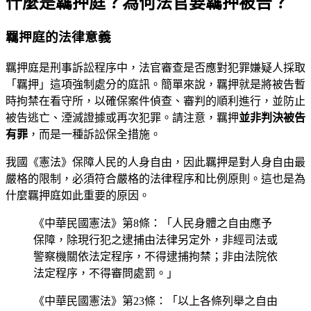
什麼是羈押庭？為何法官要羈押被告？
羈押庭的法律意義
羈押庭是刑事訴訟程序中，法官審查是否應對犯罪嫌疑人採取
「羈押」這項強制處分的庭訊。簡單來說，羈押就是將被告暫
時拘禁在看守所，以確保案件偵查、審判的順利進行，並防止
被告逃亡、湮滅證據或再次犯罪。請注意，羈押
並非判決被告
有罪
，而是一種訴訟保全措施。
我國《憲法》保障人民的人身自由，因此羈押是對人身自由最
嚴格的限制，必須符合嚴格的法律程序和比例原則。這也是為
什麼羈押庭如此重要的原因。
《中華民國憲法》第8條：「人民身體之自由應予
保障，除現行犯之逮捕由法律另定外，非經司法或
警察機關依法定程序，不得逮捕拘禁；非由法院依
法定程序，不得審問處罰。」
《中華民國憲法》第23條：「以上各條列舉之自由