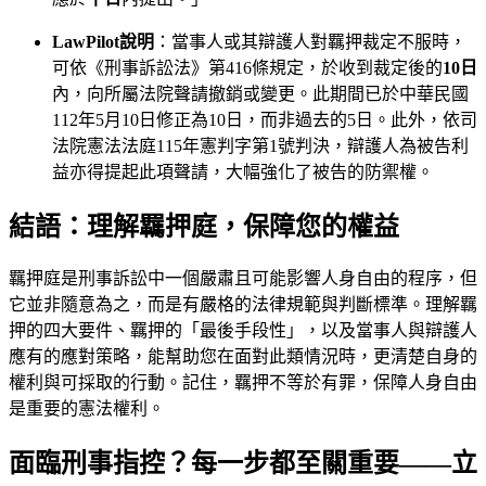
LawPilot說明
：當事人或其辯護人對羈押裁定不服時，
可依《刑事訴訟法》第416條規定，於收到裁定後的
10日
內，向所屬法院聲請撤銷或變更。此期間已於中華民國
112年5月10日修正為10日，而非過去的5日。此外，依司
法院憲法法庭115年憲判字第1號判決，辯護人為被告利
益亦得提起此項聲請，大幅強化了被告的防禦權。
結語：理解羈押庭，保障您的權益
羈押庭是刑事訴訟中一個嚴肅且可能影響人身自由的程序，但
它並非隨意為之，而是有嚴格的法律規範與判斷標準。理解羈
押的四大要件、羈押的「最後手段性」，以及當事人與辯護人
應有的應對策略，能幫助您在面對此類情況時，更清楚自身的
權利與可採取的行動。記住，羈押不等於有罪，保障人身自由
是重要的憲法權利。
面臨刑事指控？每一步都至關重要——立