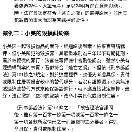
獲偽造證件、大筆現金）足以證明有逃亡意圖與能力
時，法官會認定符合「逃亡之虞」的羈押原因，並因其
犯罪情節重大而認為有羈押必要性。
案例二：小美的毀損糾紛案
小美因一起毀損物品的案件，經通緝後到案。檢察官聲請羈
押，但小美所犯的毀損罪，其最重本刑為三年以下有期徒刑，
屬於較輕微的罪行。法官在羈押庭中審酌後認為，雖然小美有
經通緝到案的事實，看似符合「逃亡之虞」，但依《刑事訴訟
法》第101條之2規定，對於這類輕罪，應優先考慮具保、責付
或限制住居等侵害較小的替代處分。若沒有證據顯示小美無法
透過這些替代方式來確保訴訟進行，就不應直接裁定羈押。最
終，法官撤銷了羈押的聲請，改命小美具保或限制住居。
《刑事訴訟法》第101條之2：「被告經法官訊問
後，雖有第一百零一條第一項或第一百零一條之一
第一項各款所定情形之一而無羈押之必要者，得逕
命具保、責付或限制住居。」