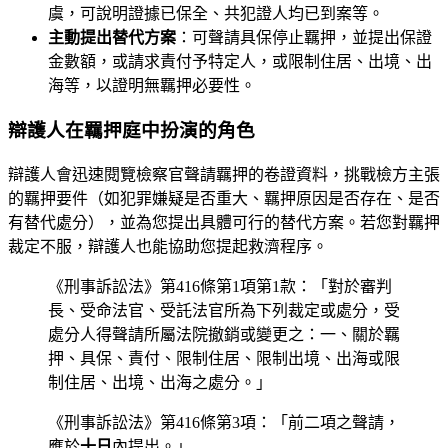
虞，可說明證據已保全、共犯證人均已到案等。
主動提出替代方案
：可聲請具保停止羈押，並提出保證
金數額，或請求責付予特定人，或限制住居、出境、出
海等，以證明無羈押必要性。
辯護人在羈押庭中扮演的角色
辯護人會迅速閱覽檢察官聲請羈押的卷證資料，挑戰檢方主張
的羈押要件（如犯罪嫌疑是否重大、羈押原因是否存在、是否
有替代處分），並為您提出具體可行的替代方案。若您對羈押
裁定不服，辯護人也能協助您提起救濟程序。
《刑事訴訟法》第416條第1項第1款：「對於審判
長、受命法官、受託法官所為下列裁定或處分，受
處分人得聲請所屬法院撤銷或變更之：一、關於羈
押、具保、責付、限制住居、限制出境、出海或限
制住居、出境、出海之處分。」
《刑事訴訟法》第416條第3項：「前二項之聲請，
應於
十日
內提出。」