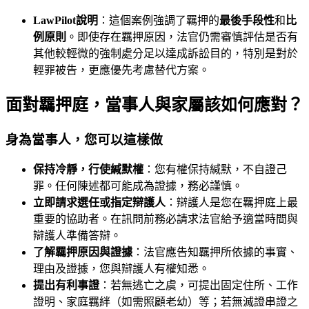
LawPilot說明
：這個案例強調了羈押的
最後手段性
和
比
例原則
。即使存在羈押原因，法官仍需審慎評估是否有
其他較輕微的強制處分足以達成訴訟目的，特別是對於
輕罪被告，更應優先考慮替代方案。
面對羈押庭，當事人與家屬該如何應對？
身為當事人，您可以這樣做
保持冷靜，行使緘默權
：您有權保持緘默，不自證己
罪。任何陳述都可能成為證據，務必謹慎。
立即請求選任或指定辯護人
：辯護人是您在羈押庭上最
重要的協助者。在訊問前務必請求法官給予適當時間與
辯護人準備答辯。
了解羈押原因與證據
：法官應告知羈押所依據的事實、
理由及證據，您與辯護人有權知悉。
提出有利事證
：若無逃亡之虞，可提出固定住所、工作
證明、家庭羈絆（如需照顧老幼）等；若無滅證串證之