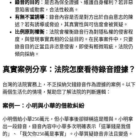
錄音的目的
：是否為保全證據、維護自身權利？若非惡
意陷害或勒索，合法性較高。
有無不當誘導
：錄音內容是否是對方出於自由意志的陳
述？若有誘導或脅迫，其真實性與可信度會被質疑。
比例原則權衡
：法院會權衡錄音行為對隱私權的侵害程
度，與發現事實真相的公益目的。在民事案件中，只要
錄音目的正當且非恣意侵害，即使有輕微瑕疵，法院仍
傾向採納。
真實案例分享：法院怎麼看待錄音證據？
台灣的法院實務上，不乏採納欠錢錄音作為證據的案例。以下
兩個生活化的情境，幫助您了解法院的判斷邏輯：
案例一：小明與小華的借款糾紛
小明借給小華250萬元，但小華事後卻辯稱這是贈與。小明拿
出一段錄音，錄音內容中小華多次明確表示「這筆錢是我借
的」、「我欠你250萬是事實」。小華質疑錄音非法且變造。