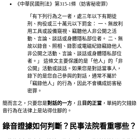
《中華民國刑法》第315-1條（妨害秘密罪）
「有下列行為之一者，處三年以下有期徒
刑、拘役或三十萬元以下罰金： 一、無故利
用工具或設備窺視、竊聽他人非公開之活
動、言論、談話或身體隱私部位者。 二、無
故以錄音、照相、錄影或電磁紀錄竊錄他人
非公開之活動、言論、談話或身體隱私部位
者。」 這條文主要保護的是「他人」的「非
公開」活動或談話。如果您是對話當事人，
錄下的是您自己參與的對話，通常不屬於
「竊錄他人」的行為，因此不會構成妨害秘
密罪。
簡而言之，只要您是
對話的一方
，且
目的正當
，單純的欠錢錄
音行為在法律上是站得住腳的。
錄音證據如何判斷？民事法院看重哪些？