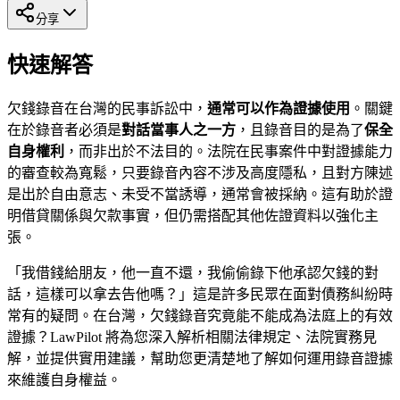
分享
快速解答
欠錢錄音在台灣的民事訴訟中，
通常可以作為證據使用
。關鍵
在於錄音者必須是
對話當事人之一方
，且錄音目的是為了
保全
自身權利
，而非出於不法目的。法院在民事案件中對證據能力
的審查較為寬鬆，只要錄音內容不涉及高度隱私，且對方陳述
是出於自由意志、未受不當誘導，通常會被採納。這有助於證
明借貸關係與欠款事實，但仍需搭配其他佐證資料以強化主
張。
「我借錢給朋友，他一直不還，我偷偷錄下他承認欠錢的對
話，這樣可以拿去告他嗎？」這是許多民眾在面對債務糾紛時
常有的疑問。在台灣，欠錢錄音究竟能不能成為法庭上的有效
證據？LawPilot 將為您深入解析相關法律規定、法院實務見
解，並提供實用建議，幫助您更清楚地了解如何運用錄音證據
來維護自身權益。