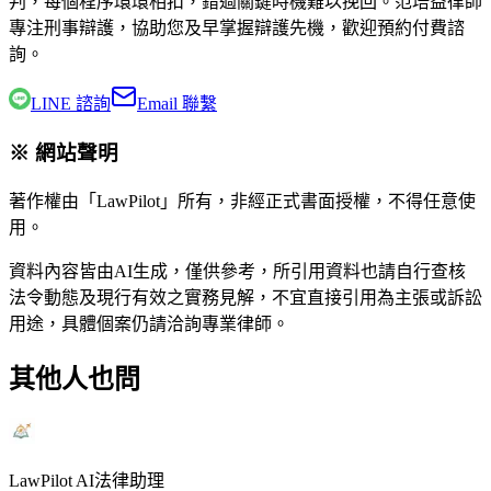
判，每個程序環環相扣，錯過關鍵時機難以挽回。
范培益律師
專注刑事辯護，協助您及早掌握辯護先機，歡迎預約付費諮
詢。
LINE 諮詢
Email 聯繫
※ 網站聲明
著作權由「LawPilot」所有，非經正式書面授權，不得任意使
用。
資料內容皆由AI生成，僅供參考，所引用資料也請自行查核
法令動態及現行有效之實務見解，不宜直接引用為主張或訴訟
用途，具體個案仍請洽詢專業律師。
其他人也問
LawPilot AI法律助理