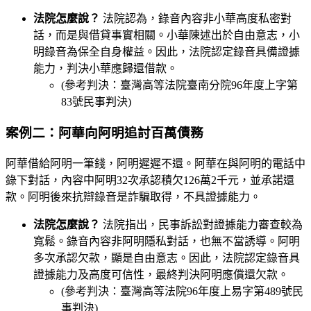
法院怎麼說？
法院認為，錄音內容非小華高度私密對
話，而是與借貸事實相關。小華陳述出於自由意志，小
明錄音為保全自身權益。因此，法院認定錄音具備證據
能力，判決小華應歸還借款。
(參考判決：臺灣高等法院臺南分院96年度上字第
83號民事判決)
案例二：阿華向阿明追討百萬債務
阿華借給阿明一筆錢，阿明遲遲不還。阿華在與阿明的電話中
錄下對話，內容中阿明32次承認積欠126萬2千元，並承諾還
款。阿明後來抗辯錄音是詐騙取得，不具證據能力。
法院怎麼說？
法院指出，民事訴訟對證據能力審查較為
寬鬆。錄音內容非阿明隱私對話，也無不當誘導。阿明
多次承認欠款，顯是自由意志。因此，法院認定錄音具
證據能力及高度可信性，最終判決阿明應償還欠款。
(參考判決：臺灣高等法院96年度上易字第489號民
事判決)