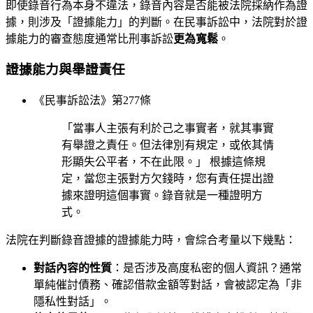
即使錄音行為本身不違法，錄音內容是否能被法院採納作為證
據，則涉及「證據能力」的判斷。在民事訴訟中，法院對於證
據能力的審查態度通常比刑事訴訟
更為寬鬆
。
證據能力與舉證責任
《民事訴訟法》第277條
「當事人主張有利於己之事實者，就其事實
有舉證之責任。但法律別有規定，或依其情
形顯失公平者，不在此限。」 根據這條規
定，當您主張對方欠錢時，您有責任提出證
據來證明這個事實。錄音就是一種證明方
式。
法院在判斷錄音證據的證據能力時，會綜合考量以下幾點：
對話內容的性質
：是否涉及高度私密的個人資訊？通常
單純催討債務、確認借款金額等對話，會被認定為「非
隱私性對話」。