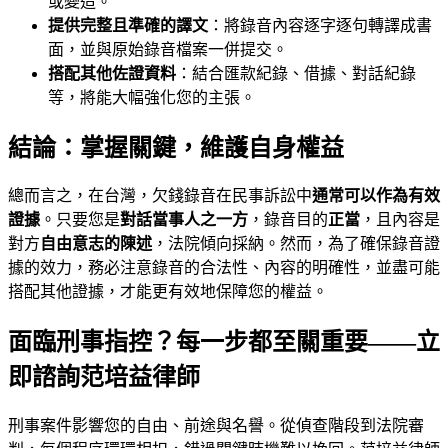
或變造。
提供完整且準確的譯文
：將錄音內容逐字逐句轉譯成書
面，並與原始錄音檔案一併提交。
搭配其他佐證資料
：結合匯款紀錄、借據、對話紀錄
等，將能大幅強化您的主張。
結論：掌握關鍵，維護自身權益
總而言之，在台灣，欠錢錄音在民事訴訟中
通常可以作為有效
證據
。只要您是
對話當事人之一方
，錄音目的
正當
，且內容是
對方
自由意志的陳述
，法院傾向採納。然而，為了確保錄音證
據的效力，務必注意錄音的合法性、內容的明確性，並盡可能
搭配其他證據，才能更有效地保障您的權益。
面臨刑事指控？每一步都至關重要——立
即諮詢范培益律師
刑事案件影響您的自由、前途與名譽。從偵查階段到法院審