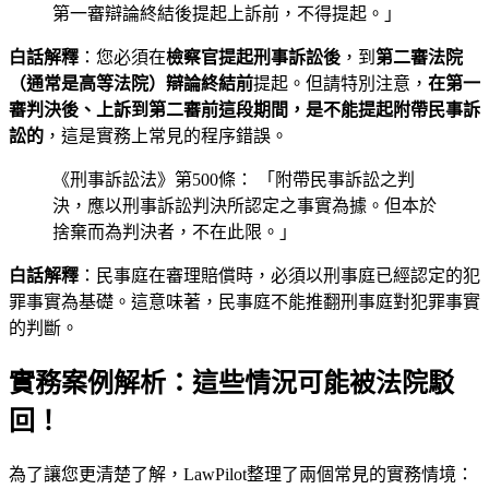
第一審辯論終結後提起上訴前，不得提起。」
白話解釋
：您必須在
檢察官提起刑事訴訟後
，到
第二審法院
（通常是高等法院）辯論終結前
提起。但請特別注意，
在第一
審判決後、上訴到第二審前這段期間，是不能提起附帶民事訴
訟的
，這是實務上常見的程序錯誤。
《刑事訴訟法》第500條： 「附帶民事訴訟之判
決，應以刑事訴訟判決所認定之事實為據。但本於
捨棄而為判決者，不在此限。」
白話解釋
：民事庭在審理賠償時，必須以刑事庭已經認定的犯
罪事實為基礎。這意味著，民事庭不能推翻刑事庭對犯罪事實
的判斷。
實務案例解析：這些情況可能被法院駁
回！
為了讓您更清楚了解，LawPilot整理了兩個常見的實務情境：