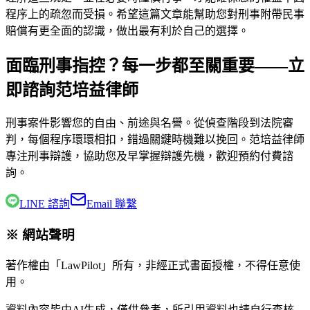
程序上的疏忽而受損。希望這篇文章能幫助您對刑事附帶民事
賠償有更全面的認識，做出最有利於自己的選擇。
面臨刑事指控？每一步都至關重要——立
即諮詢范培益律師
刑事案件影響您的自由、前途與名譽。從偵查階段到法院審
判，每個程序環環相扣，錯過關鍵時機難以挽回。
范培益律師
專注刑事辯護，協助您及早掌握辯護先機，歡迎預約付費諮
詢。
LINE 諮詢
Email 聯繫
※ 網站聲明
著作權由「LawPilot」所有，非經正式書面授權，不得任意使
用。
資料內容皆由AI生成，僅供參考，所引用資料也請自行查核