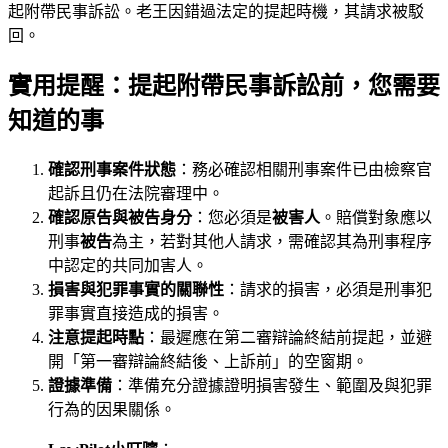
起附帶民事訴訟。老王因錯過法定的提起時機，其請求被駁
回。
實用提醒：提起附帶民事訴訟前，您需要
知道的事
確認刑事案件狀態
：務必確認相關刑事案件已由檢察官
起訴且仍在法院審理中。
確認原告與被告身分
：您必須是
被害人
。賠償對象應以
刑事
被告
為主，若對其他人請求，需確認其為刑事程序
中認定的共同加害人。
損害與犯罪事實的關聯性
：請求的損害，必須是刑事犯
罪事實直接造成的損害。
注意提起時點
：最遲應在第二審辯論終結前提起，並避
開「第一審辯論終結後、上訴前」的空窗期。
證據準備
：準備充分證據證明損害發生、範圍及與犯罪
行為的因果關係。