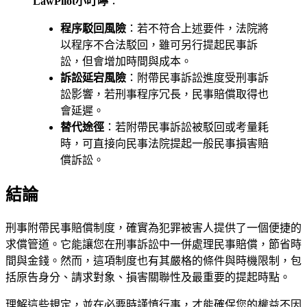
LawPilot小叮嚀
：
程序駁回風險
：若不符合上述要件，法院將
以程序不合法駁回，雖可另行提起民事訴
訟，但會增加時間與成本。
訴訟延宕風險
：附帶民事訴訟進度受刑事訴
訟影響，若刑事程序冗長，民事賠償取得也
會延遲。
替代途徑
：若附帶民事訴訟被駁回或考量耗
時，可直接向民事法院提起一般民事損害賠
償訴訟。
結論
刑事附帶民事賠償制度，確實為犯罪被害人提供了一個便捷的
求償管道。它能讓您在刑事訴訟中一併處理民事賠償，節省時
間與金錢。然而，這項制度也有其嚴格的條件與時機限制，包
括原告身分、請求對象、損害關聯性及最重要的提起時點。
理解這些規定，並在必要時謹慎行事，才能確保您的權益不因