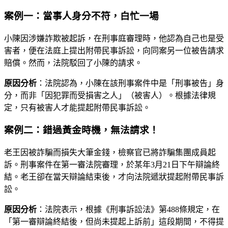
案例一：當事人身分不符，白忙一場
小陳因涉嫌詐欺被起訴，在刑事庭審理時，他認為自己也是受
害者，便在法庭上提出附帶民事訴訟，向同案另一位被告請求
賠償。然而，法院駁回了小陳的請求。
原因分析
：法院認為，小陳在該刑事案件中是「刑事被告」身
分，而非「因犯罪而受損害之人」（被害人）。根據法律規
定，只有被害人才能提起附帶民事訴訟。
案例二：錯過黃金時機，無法請求！
老王因被詐騙而損失大筆金錢，檢察官已將詐騙集團成員起
訴。刑事案件在第一審法院審理，於某年3月21日下午辯論終
結。老王卻在當天辯論結束後，才向法院遞狀提起附帶民事訴
訟。
原因分析
：法院表示，根據《刑事訴訟法》第488條規定，在
「第一審辯論終結後，但尚未提起上訴前」這段期間，不得提