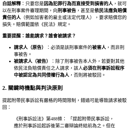
白話解釋
：只要您是
因為犯罪行為而直接受到損害的人
，就可
以在刑事案件審理期間，向
刑事被告
，甚至是
依民法應負賠償
責任的人
（例如加害者的雇主或法定代理人），要求賠償您的
損失。賠償範圍依《民法》規定。
重要提醒：誰能請求？誰會被請求？
請求人（原告）
：必須是該刑事案件的
被害人
，而非刑
事被告。
被請求人（被告）
：除了刑事被告本人外，若要對其他
依民法負賠償責任之人請求，該人
必須在刑事訴訟程序
中被認定為共同侵權行為人
，否則將被駁回。
2. 關鍵時機點與判決原則
提起附帶民事訴訟有嚴格的時間限制，錯過可能導致請求被駁
回：
《刑事訴訟法》第488條： 「提起附帶民事訴訟，
應於刑事訴訟起訴後第二審辯論終結前為之。但在