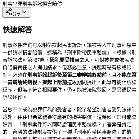
刑事犯罪
刑事訴訟
損害賠償
分享
快速解答
刑事案件確實可以附帶提起民事訴訟，讓被害人在刑事程序中
一併請求損害賠償，這稱為「刑事附帶民事賠償」。根據《刑
事訴訟法》第487條，
因犯罪受損害之人
，可對被告或依民法
負賠償責任之人提出請求。但務必注意，提起時點有嚴格限
制，必須在
刑事訴訟起訴後至第二審辯論終結前
，且
不能在第
一審辯論終結後、提起上訴前
這段期間提出。此舉可簡化訴訟
程序，但若不符合相關要件，仍可能被法院駁回，需另循民事
訴訟途徑。
當您不幸成為犯罪行為的受害者，除了希望加害者受到法律制
裁外，往往也希望能獲得應有的損害賠償。這時候，您可能會
好奇：「刑事案件可以同時處理民事賠償嗎？」答案是肯定
的！台灣的法律制度提供了一種「刑事附帶民事賠償」的機