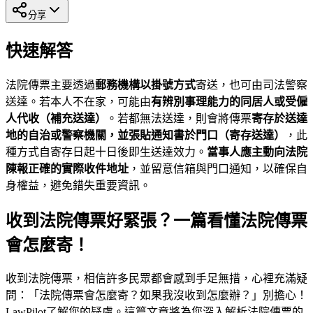
分享
快速解答
法院傳票主要透過
郵務機構以掛號方式
寄送，也可由司法警察
送達。若本人不在家，可能由
有辨別事理能力的同居人或受僱
人代收（補充送達）
。若都無法送達，則會將傳票
寄存於送達
地的自治或警察機關，並張貼通知書於門口（寄存送達）
，此
種方式自寄存日起十日後即生送達效力。
當事人應主動向法院
陳報正確的實際收件地址
，並留意信箱與門口通知，以確保自
身權益，避免錯失重要資訊。
收到法院傳票好緊張？一篇看懂法院傳票
會怎麼寄！
收到法院傳票，相信許多民眾都會感到手足無措，心裡充滿疑
問：「法院傳票會怎麼寄？如果我沒收到怎麼辦？」別擔心！
LawPilot了解您的疑慮。這篇文章將為您深入解析法院傳票的