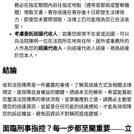
務必在指定期間內前往指定地點（通常是郵局或警察機
關）領取文書。寄存送達在寄存後十日即發生法律效
力，即使您未實際領取，法律上仍可能視為您已合法收
受。
考慮委託送達代收人
：如果您經常不在家或出國，可以
向法院陳明一位在法院所在地有住所、居所或事務所的
人作為您的
送達代收人
。向送達代收人送達，視為送達
於您本人。
結論
收到法院傳票是一件嚴肅的事情，了解其送達方式及相關法律
規定，是保障自身權益的關鍵。透過本文的解析，希望能幫助
您釐清法院傳票的寄送流程，並掌握應對之道。請務必主動管
理您的送達資訊，並留意任何可能的送達通知，才能有效保障
您的訴訟權益，避免因資訊不對稱而造成遺憾。
面臨刑事指控？每一步都至關重要——立