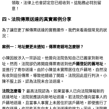
領取，法律上也會認定您已經收到。這點務必特別留
意！
四、法院傳票送達的真實案例分享
為了讓您更了解傳票送達的實務運作，我們來看兩個常見的狀
況：
案例一：地址變更未通知，傳票寄錯地怎麼辦？
小陳因故涉入一宗訴訟，他曾向法院告知自己已搬家到新地
址。然而，法院卻仍將開庭傳票寄送到他
戶籍登記的舊地址
，
並進行了寄存送達。由於小陳並未實際居住在戶籍地，自然沒
有收到這份傳票，導致他錯過了開庭，法院因此逕行判決。小
陳不服上訴，認為法院未合法送達。
法院怎麼看？
最高法院認為，如果當事人已向法院陳報新的
送達地址，法院就應該向新地址送達。若法院仍僅向當事人的
戶籍地送達，且當事人事實上未居住於該戶籍地，即使進行了
寄存送達，也可能不生向本人合法送達的效力。因此，法院撤