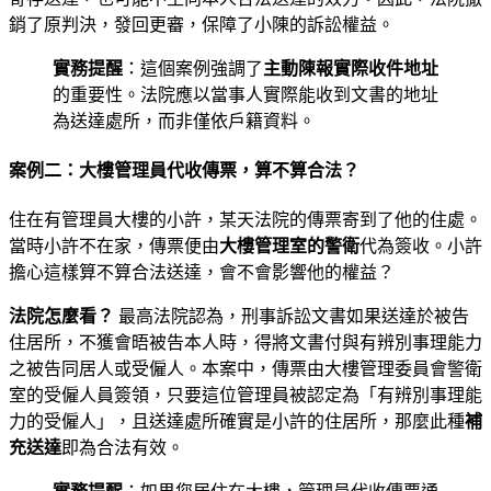
銷了原判決，發回更審，保障了小陳的訴訟權益。
實務提醒
：這個案例強調了
主動陳報實際收件地址
的重要性。法院應以當事人實際能收到文書的地址
為送達處所，而非僅依戶籍資料。
案例二：大樓管理員代收傳票，算不算合法？
住在有管理員大樓的小許，某天法院的傳票寄到了他的住處。
當時小許不在家，傳票便由
大樓管理室的警衛
代為簽收。小許
擔心這樣算不算合法送達，會不會影響他的權益？
法院怎麼看？
最高法院認為，刑事訴訟文書如果送達於被告
住居所，不獲會晤被告本人時，得將文書付與有辨別事理能力
之被告同居人或受僱人。本案中，傳票由大樓管理委員會警衛
室的受僱人員簽領，只要這位管理員被認定為「有辨別事理能
力的受僱人」，且送達處所確實是小許的住居所，那麼此種
補
充送達
即為合法有效。