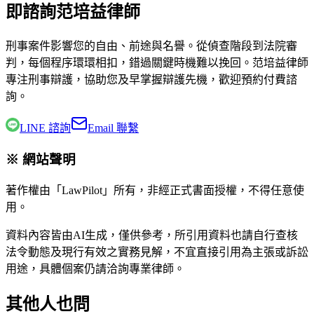
即諮詢范培益律師
刑事案件影響您的自由、前途與名譽。從偵查階段到法院審
判，每個程序環環相扣，錯過關鍵時機難以挽回。
范培益律師
專注刑事辯護，協助您及早掌握辯護先機，歡迎預約付費諮
詢。
LINE 諮詢
Email 聯繫
※ 網站聲明
著作權由「LawPilot」所有，非經正式書面授權，不得任意使
用。
資料內容皆由AI生成，僅供參考，所引用資料也請自行查核
法令動態及現行有效之實務見解，不宜直接引用為主張或訴訟
用途，具體個案仍請洽詢專業律師。
其他人也問