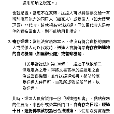
適用前項之規定。」
也就是說，當您不在家時，送達人可以將傳票交給**有
辨別事理能力的同居人（如家人）或受僱人（如大樓管
理員）**代收，這就視為合法送達。但如果代收人是案
件的對造當事人，則不能適用此規定。
寄存送達
：當無法會晤您本人，也沒有符合資格的同居
人或受僱人可以代收時，送達人會將傳票
寄存在送達地
的自治機關（如里辦公處）或警察機關
。
《民事訴訟法》第138條：「送達不能依前二
條規定為之者，得將文書寄存於送達地之自
治或警察機關，並作送達通知書，黏貼於應
受送達人住居所、事務所或營業所門首，以
為送達。」
此時，送達人員會製作一份「送達通知書」，黏貼在您
的住居所、事務所或營業所門口。
自寄存之日起，經過
十日，這份傳票就視為已合法送達
，即使您沒有實際去