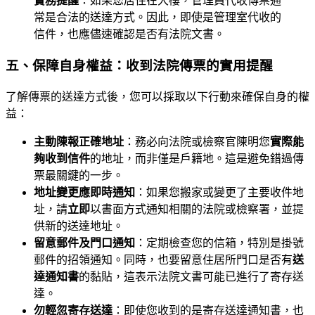
實務提醒
：如果您居住在大樓，管理員代收傳票通
常是合法的送達方式。因此，即使是管理室代收的
信件，也應儘速確認是否有法院文書。
五、保障自身權益：收到法院傳票的實用提醒
了解傳票的送達方式後，您可以採取以下行動來確保自身的權
益：
主動陳報正確地址
：務必向法院或檢察官陳明您
實際能
夠收到信件
的地址，而非僅是戶籍地。這是避免錯過傳
票最關鍵的一步。
地址變更應即時通知
：如果您搬家或變更了主要收件地
址，請
立即
以書面方式通知相關的法院或檢察署，並提
供新的送達地址。
留意郵件及門口通知
：定期檢查您的信箱，特別是掛號
郵件的招領通知。同時，也要留意住居所門口是否有
送
達通知書
的黏貼，這表示法院文書可能已進行了寄存送
達。
勿輕忽寄存送達
：即使您收到的是寄存送達通知書，也