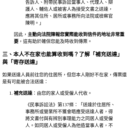
告訴人、附帶民事訴訟當事人、代理人、辯
護人、輔佐人或被害人為接受文書之送達，
應將其住所、居所或事務所向法院或檢察官
陳明。」
因此，
主動向法院陳報您實際能收到信件的地址非常重
要
，這有助於確保您能及時收到傳票。
三、本人不在家也能算收到嗎？了解「補充送達」
與「寄存送達」
如果送達人員前往您的住居所，但您本人剛好不在家，傳票還
是有可能被合法送達：
補充送達
：由您的家人或受僱人代收。
《民事訴訟法》第137條：「送達於住居所、
事務所或營業所不獲會晤應受送達人者，得
將文書付與有辨別事理能力之同居人或受僱
人。如同居人或受僱人為他造當事人者，不