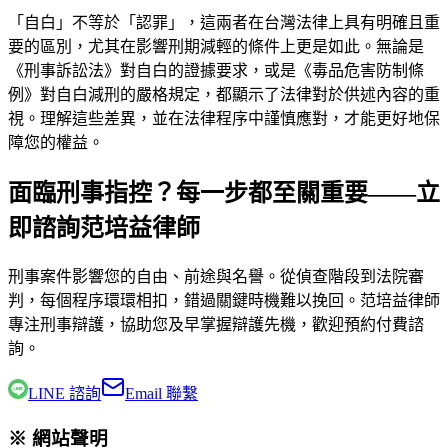
「自白」不等於「認罪」，這兩者在台灣法律上具有明確且重
要的區別，尤其在影響刑期減輕的條件上更是如此。無論是
《刑事訴訟法》對自白的證據要求，或是《毒品危害防制條
例》對自白減刑的嚴格規定，都顯示了法律對於供述內容的重
視。理解這些差異，並在法律程序中謹慎應對，才能更好地保
障您的權益。
面臨刑事指控？每一步都至關重要——立
即諮詢范培益律師
刑事案件影響您的自由、前途與名譽。從偵查階段到法院審
判，每個程序環環相扣，錯過關鍵時機難以挽回。
范培益律師
專注刑事辯護，協助您及早掌握辯護先機，歡迎預約付費諮
詢。
LINE 諮詢
Email 聯繫
※ 網站聲明