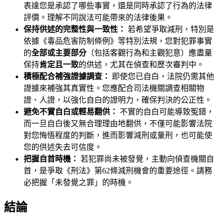
表達您是承認了哪些事實，還是同時承認了行為的法律
評價。理解不同說法可能帶來的法律後果。
保持供述的完整性與一致性：
若希望爭取減刑，特別是
依據《毒品危害防制條例》等特別法規，您對犯罪事實
的
全部或主要部分
（包括客觀行為和主觀犯意）應盡量
保持
肯定且一致
的供述，尤其在偵查和歷次審判中。
積極配合補強證據調查：
即使您已自白，法院仍需其他
證據來補強其真實性。您應配合司法機關調查相關物
證、人證，以強化自白的證明力，確保判決的公正性。
避免不實自白或輕易翻供：
不實的自白可能導致冤錯，
而一旦自白後又無合理理由地翻供，不僅可能影響法院
對您悔悟程度的判斷，進而影響減刑或量刑，也可能使
您的供述失去可信度。
把握自首時機：
若犯罪尚未被發覺，主動向偵查機關自
首，是爭取《刑法》第62條減刑機會的重要途徑。請務
必把握「未發覺之罪」的時機。
結論