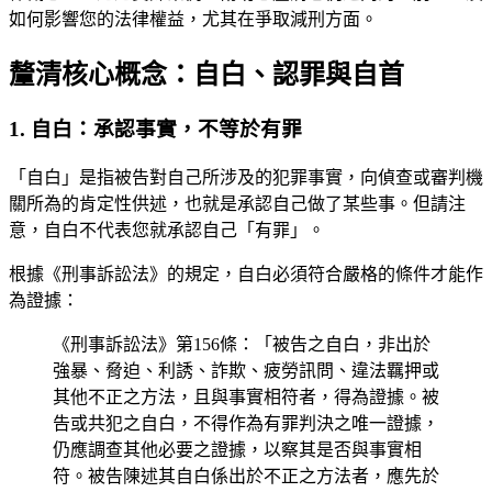
如何影響您的法律權益，尤其在爭取減刑方面。
釐清核心概念：自白、認罪與自首
1. 自白：承認事實，不等於有罪
「自白」是指被告對自己所涉及的犯罪事實，向偵查或審判機
關所為的肯定性供述，也就是承認自己做了某些事。但請注
意，自白不代表您就承認自己「有罪」。
根據《刑事訴訟法》的規定，自白必須符合嚴格的條件才能作
為證據：
《刑事訴訟法》第156條：「被告之自白，非出於
強暴、脅迫、利誘、詐欺、疲勞訊問、違法羈押或
其他不正之方法，且與事實相符者，得為證據。被
告或共犯之自白，不得作為有罪判決之唯一證據，
仍應調查其他必要之證據，以察其是否與事實相
符。被告陳述其自白係出於不正之方法者，應先於