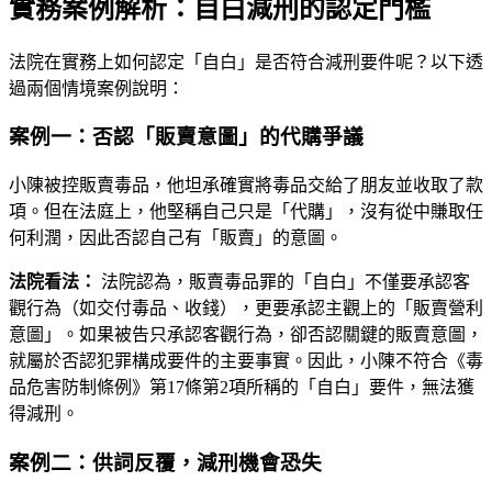
實務案例解析：自白減刑的認定門檻
法院在實務上如何認定「自白」是否符合減刑要件呢？以下透
過兩個情境案例說明：
案例一：否認「販賣意圖」的代購爭議
小陳被控販賣毒品，他坦承確實將毒品交給了朋友並收取了款
項。但在法庭上，他堅稱自己只是「代購」，沒有從中賺取任
何利潤，因此否認自己有「販賣」的意圖。
法院看法：
法院認為，販賣毒品罪的「自白」不僅要承認客
觀行為（如交付毒品、收錢），更要承認主觀上的「販賣營利
意圖」。如果被告只承認客觀行為，卻否認關鍵的販賣意圖，
就屬於否認犯罪構成要件的主要事實。因此，小陳不符合《毒
品危害防制條例》第17條第2項所稱的「自白」要件，無法獲
得減刑。
案例二：供詞反覆，減刑機會恐失