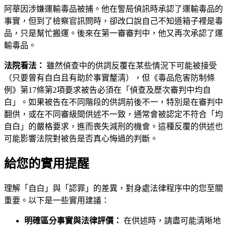
阿華因涉嫌運輸毒品被捕。他在警局偵訊時承認了運輸毒品的
事實，但到了檢察官訊問時，卻改口說自己不知道箱子裡是毒
品，只是幫忙搬運。後來在第一審審判中，他又再次承認了運
輸毒品。
法院看法：
雖然偵查中的供詞反覆在某些情況下可能被接受
（只要曾有自白且有助於事實釐清），但《毒品危害防制條
例》第17條第2項要求被告必須在「偵查及歷次審判中均自
白」。如果被告在不同階段的供詞前後不一，特別是在審判中
翻供，或在不同審級間供述不一致，通常會被認定不符合「均
自白」的嚴格要求，進而喪失減刑的機會。這種反覆的供述也
可能影響法院對被告是否真心悔過的判斷。
給您的實用提醒
理解「自白」與「認罪」的差異，對身處法律程序中的您至關
重要。以下是一些實用建議：
明確區分事實與法律評價：
在供述時，請盡可能清晰地