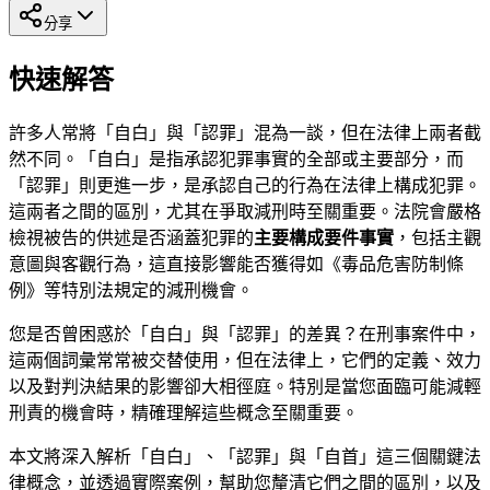
分享
快速解答
許多人常將「自白」與「認罪」混為一談，但在法律上兩者截
然不同。「自白」是指承認犯罪事實的全部或主要部分，而
「認罪」則更進一步，是承認自己的行為在法律上構成犯罪。
這兩者之間的區別，尤其在爭取減刑時至關重要。法院會嚴格
檢視被告的供述是否涵蓋犯罪的
主要構成要件事實
，包括主觀
意圖與客觀行為，這直接影響能否獲得如《毒品危害防制條
例》等特別法規定的減刑機會。
您是否曾困惑於「自白」與「認罪」的差異？在刑事案件中，
這兩個詞彙常常被交替使用，但在法律上，它們的定義、效力
以及對判決結果的影響卻大相徑庭。特別是當您面臨可能減輕
刑責的機會時，精確理解這些概念至關重要。
本文將深入解析「自白」、「認罪」與「自首」這三個關鍵法
律概念，並透過實際案例，幫助您釐清它們之間的區別，以及