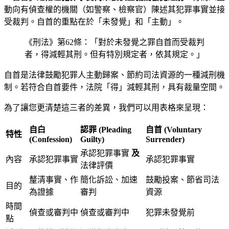
動向有偵查權的機關（如警察、檢察官）陳述其犯罪事實並接
受裁判。自首的重點在於「未發覺」和「主動」。
《刑法》第62條：「對於未發覺之罪自首而受裁判
者，得減輕其刑。但有特別規定者，依其規定。」
自首是法律鼓勵犯罪人主動歸案、節約司法資源的一種減刑機
制。若符合自首要件，法院「得」減輕其刑，具有裁量空間。
為了讓您更清楚這三者的差異，我們可以用表格來呈現：
自白
認罪 (Pleading
自首 (Voluntary
特性
(Confession)
Guilty)
Surrender)
承認犯罪事實
及
內容
承認犯罪事實
承認犯罪事實
法律評價
釐清事實、作
簡化訴訟、加速
鼓勵投案、節省司法
目的
為證據
審判
資源
時間
偵查或審判中
偵查或審判中
犯罪未發覺前
點