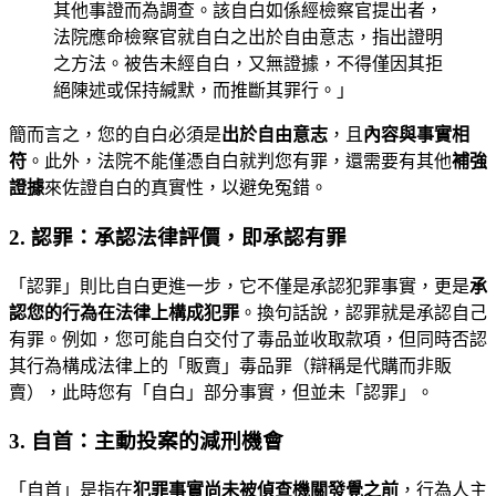
其他事證而為調查。該自白如係經檢察官提出者，
法院應命檢察官就自白之出於自由意志，指出證明
之方法。被告未經自白，又無證據，不得僅因其拒
絕陳述或保持緘默，而推斷其罪行。」
簡而言之，您的自白必須是
出於自由意志
，且
內容與事實相
符
。此外，法院不能僅憑自白就判您有罪，還需要有其他
補強
證據
來佐證自白的真實性，以避免冤錯。
2. 認罪：承認法律評價，即承認有罪
「認罪」則比自白更進一步，它不僅是承認犯罪事實，更是
承
認您的行為在法律上構成犯罪
。換句話說，認罪就是承認自己
有罪。例如，您可能自白交付了毒品並收取款項，但同時否認
其行為構成法律上的「販賣」毒品罪（辯稱是代購而非販
賣），此時您有「自白」部分事實，但並未「認罪」。
3. 自首：主動投案的減刑機會
「自首」是指在
犯罪事實尚未被偵查機關發覺之前
，行為人主