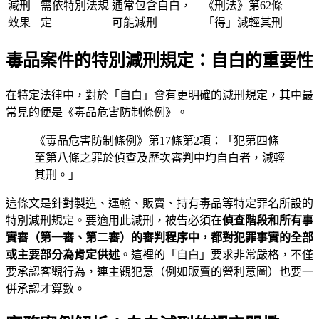
減刑
需依特別法規
通常包含自白，
《刑法》第62條
效果
定
可能減刑
「得」減輕其刑
毒品案件的特別減刑規定：自白的重要性
在特定法律中，對於「自白」會有更明確的減刑規定，其中最
常見的便是《毒品危害防制條例》。
《毒品危害防制條例》第17條第2項：「犯第四條
至第八條之罪於偵查及歷次審判中均自白者，減輕
其刑。」
這條文是針對製造、運輸、販賣、持有毒品等特定罪名所設的
特別減刑規定。要適用此減刑，被告必須在
偵查階段和所有事
實審（第一審、第二審）的審判程序中，都對犯罪事實的全部
或主要部分為肯定供述
。這裡的「自白」要求非常嚴格，不僅
要承認客觀行為，連主觀犯意（例如販賣的營利意圖）也要一
併承認才算數。