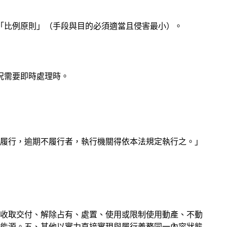
「比例原則」（手段與目的必須適當且侵害最小）。
況需要即時處理時。
間履行，逾期不履行者，執行機關得依本法規定執行之。」
、收取交付、解除占有、處置、使用或限制使用動產、不動
能源。五、其他以實力直接實現與履行義務同一內容狀態