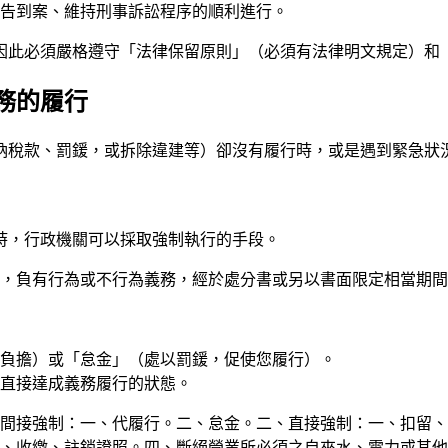
告到案、維持刑事訴訟程序的順利進行。
因此必須嚴格遵守「法律保留原則」（必須有法律明文規定）和
務的履行
納稅款、罰鍰，或拆除違建等）卻沒有履行時，或是遇到緊急狀
時，行政機關可以採取強制執行的手段。
分，負有行為或不行為義務，經於處分書或另以書面限定相當期
負擔）或「怠金」（處以罰鍰，促使您履行）。
直接達成義務履行的狀態。
、間接強制：一、代履行。二、怠金。二、直接強制：一、扣留
、收繳、註銷證照。四、斷絕營業所必須之自來水、電力或其他