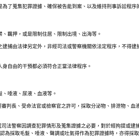
是為了蒐集犯罪證據、確保被告能到案、以及維持刑事訴訟程序
禁、羈押，或是限制住居、限制出境、出海等。
之逮捕由法律另定外，非經司法或警察機關依法定程序，不得逮
人身自由的干預都必須符合正當法律程序。
髮、唾液、尿液、血液等。
，得經審判長、受命法官或檢察官之許可，採取分泌物、排泄物、
察官或司法警察因調查犯罪情形及蒐集證據之必要，對於經拘提或
認為採取毛髮、唾液、聲調或吐氣得作為犯罪證據時，亦得採取