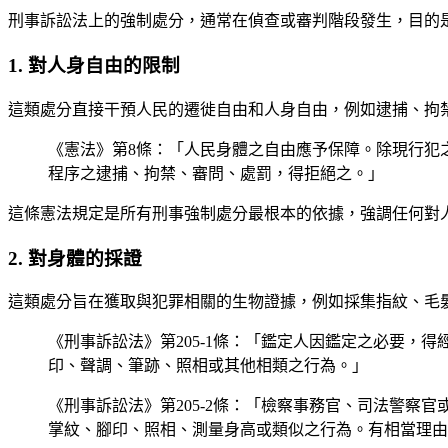
刑事訴訟法上的強制處分，通常在偵查或審判階段發生，目的
1. 對人身自由的限制
這類處分直接干預人民的遷徙自由和人身自由，例如逮捕、拘
《憲法》第8條：「人民身體之自由應予保障。除現行犯
程序之逮捕、拘禁、審問、處罰，得拒絕之。」
這條憲法規定是所有刑事強制處分最根本的依據，強調任何對
2. 對身體的採證
這類處分旨在獲取與犯罪相關的生物證據，例如採集指紋、毛
《刑事訴訟法》第205-1條：「鑑定人因鑑定之必要
印、聲調、筆跡、照相或其他相類之行為。」
《刑事訴訟法》第205-2條：「檢察事務官、司法警
掌紋、腳印、照相、測量身高或類似之行為。有相當理由